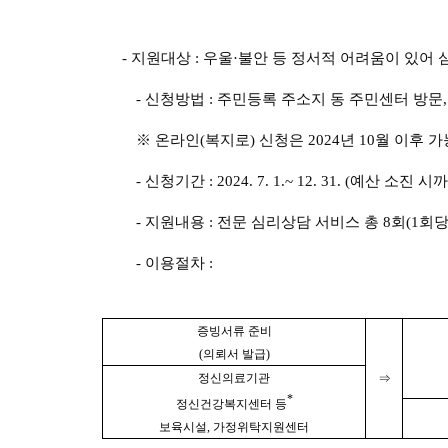
-
지원대상
:
우울
·
불안 등 정서적 어려움이 있어 
-
신청방법
:
주민등록 주소지 동 주민센터 방문
※
온라인
(
복지로
)
신청은
2024
년
10
월 이후 가
-
신청기간
: 2024. 7. 1.~ 12. 31. (
예산 소진 시
-
지원내용
:
전문 심리상담 서비스 총
8
회
(1
회당
-
이용절차
:
증빙서류 준비
(
의뢰서 발급
)
정신의료기관
⇒
*
정신건강복지센터 등
보육시설
,
가정위탁지원센터