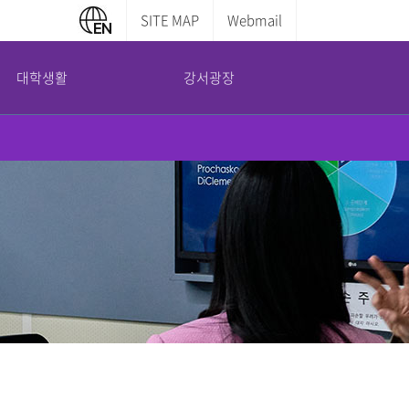
SITE MAP
Webmail
대학생활
강서광장
캠퍼스 안내
부설기관
증명서발급안내
교내전화번호
평생교육원
학부증명발급
캠퍼스맵
산학협력단
대학원증명발급
도서관 이용안내
국제교육교류원
전산실 이용안내