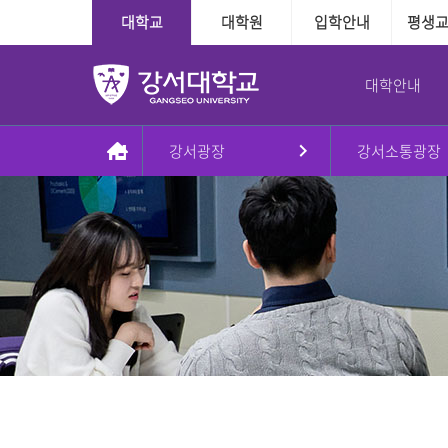
대학교
대학원
입학안내
평생
대학안내
강서광장
강서소통광장
총장실
대학
대학
학사정보
학사지원
대학본부
국제교육교류
대학원
장학융자안내
교내학생활동
인사말
인문·사회계열
수시
다전공제도
학사인트라넷
조직도
외국인전담학과
일반대학원
장학
방송국
동정
정시
학적관련
신학과
대학본부
신학대학원
융자
학보사
AI기반경영학과
Message & Prayer
편입학
수업관련
사회복지학과
사회복지대학원
글로벌경영학과
재외국민
졸업관련
G2빅데이터경영학과
상담대학원
강서대학교 비젼
추가모집
자격관련
상담심리학과
정원 외 외국인
자연계열
학습경험 인정제도
이념
군 복무경험 인정제도
간호학과
비전2030+체계도
식품영양학과
예·체능계열
실용음악학과
자유전공학부