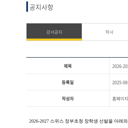
융합 및 교양
공지사항
교양교육원
융합산업학부
강서공지
학사
제목
2026-
등록일
2025-08
작성자
홈페이
2026-2027 스위스 정부초청 장학생 선발을 아