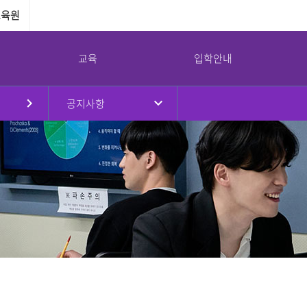
교육원
교육
입학안내
공지사항
원
대학현황
대학원
국제교류
강서대학교 소통광장
강서대학교 역사
부속기관
병무안내
규정
대학원소개
국제교류프로그램
공지사항
연혁
교수학습지원센터
병무안내
대학요람
입학안내
해외자매대학
학사일정
취창업지원센터
입영연기 안내
강서대학교 상징
임원진
교육과정
교환학생프로그램
대학정보공시
학생상담센터
예산 및 결산
학사안내
공익제보
남북통합지원센터
교가
이사회회의록
논문심사안내
서식자료실
리더십센터
UI
대학평의원회 회의록
NEWS
도서관
감사결과
식단
교목실
기부금 현황
채용/입찰
연구실안전환경관리
대학안전관리