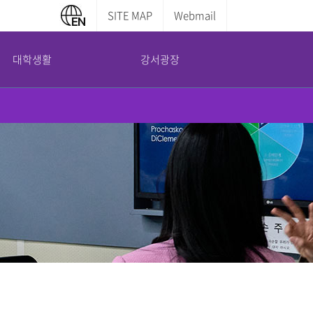
SITE MAP
Webmail
대학생활
강서광장
캠퍼스 안내
부설기관
증명서발급안내
교내전화번호
평생교육원
학부증명발급
캠퍼스맵
산학협력단
대학원증명발급
도서관 이용안내
국제교육교류원
전산실 이용안내