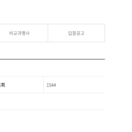
비교과행사
입찰공고
조회
1544
.