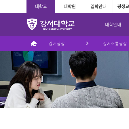
대학교
대학원
입학안내
평생
대학안내
강서광장
강서소통광장
총장실
대학
대학
학사정보
학사지원
대학본부
국제교육교류
대학원
장학융자안내
교내학생활동
인사말
인문·사회계열
수시
다전공제도
학사인트라넷
조직도
외국인전담학과
일반대학원
장학
방송국
동정
정시
학적관련
신학과
대학본부
신학대학원
융자
학보사
AI기반경영학과
Message & Prayer
편입학
수업관련
사회복지학과
사회복지대학원
글로벌경영학과
재외국민
졸업관련
G2빅데이터경영학과
상담대학원
강서대학교 비젼
추가모집
자격관련
상담심리학과
정원 외 외국인
자연계열
학습경험 인정제도
이념
군 복무경험 인정제도
간호학과
비전2030+체계도
식품영양학과
예·체능계열
실용음악학과
자유전공학부