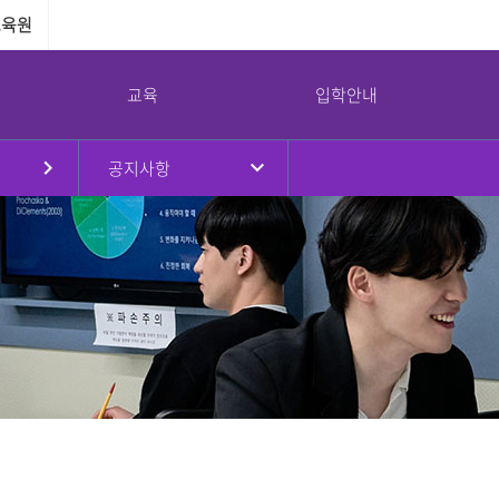
교육원
교육
입학안내
공지사항
원
대학현황
대학원
국제교류
강서대학교 소통광장
강서대학교 역사
부속기관
병무안내
규정
대학원소개
국제교류프로그램
공지사항
연혁
교수학습지원센터
병무안내
대학요람
입학안내
해외자매대학
학사일정
취창업지원센터
입영연기 안내
강서대학교 상징
임원진
교육과정
교환학생프로그램
대학정보공시
학생상담센터
예산 및 결산
학사안내
공익제보
남북통합지원센터
교가
이사회회의록
논문심사안내
서식자료실
리더십센터
UI
대학평의원회 회의록
NEWS
도서관
감사결과
식단
교목실
기부금 현황
채용/입찰
연구실안전환경관리
대학안전관리