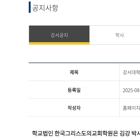
융합 및 교양
공지사항
교양교육원
융합산업학부
강서공지
학사
제목
강서대학
등록일
2025-08
작성자
홈페이
학교법인 한국그리스도의교회학원은 김강 박사