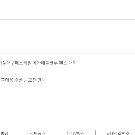
 파워풀대구페스티벌 메가배틀크루 떈스 대회
기후대응 숏폼 공모전 안내
리방침
정보공개
CCTV방침
교내전화번호