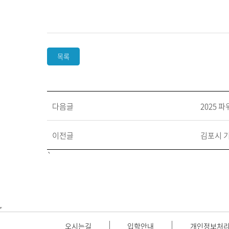
목록
다음글
2025
이전글
김포시 
`
오시는길
입학안내
개인정보처