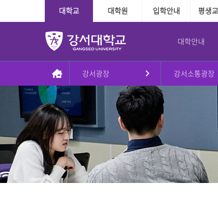
대학교
대학원
입학안내
평생
대학안내
강서광장
강서소통광장
총장실
대학
대학
학사정보
학사지원
대학본부
국제교육교류
대학원
장학융자안내
교내학생활동
인사말
인문·사회계열
수시
다전공제도
학사인트라넷
조직도
외국인전담학과
일반대학원
장학
방송국
동정
정시
학적관련
신학과
대학본부
신학대학원
융자
학보사
AI기반경영학과
Message & Prayer
편입학
수업관련
사회복지학과
사회복지대학원
글로벌경영학과
재외국민
졸업관련
G2빅데이터경영학과
상담대학원
강서대학교 비젼
추가모집
자격관련
상담심리학과
정원 외 외국인
자연계열
학습경험 인정제도
이념
군 복무경험 인정제도
간호학과
비전2030+체계도
식품영양학과
예·체능계열
실용음악학과
자유전공학부