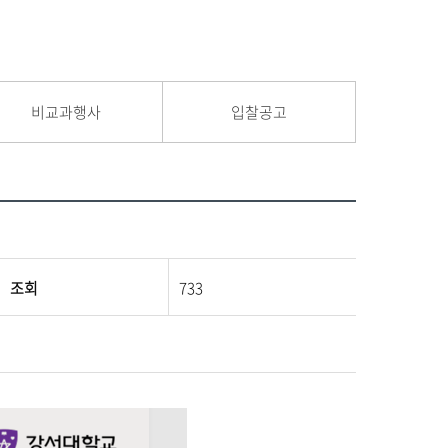
비교과행사
입찰공고
조회
733