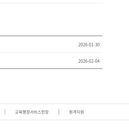
2026-01-30
2026-02-04
교육행정서비스헌장
원격지원