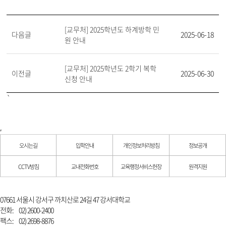
[교무처] 2025학년도 하계방학 민
다음글
2025-06-18
원 안내
[교무처] 2025학년도 2학기 복학
이전글
2025-06-30
신청 안내
`
오시는길
입학안내
개인정보처리방침
정보공개
CCTV방침
교내전화번호
교육행정서비스헌장
원격지원
07661 서울시 강서구 까치산로 24길 47 강서대학교
전화:
02) 2600-2400
팩스:
02) 2698-8876