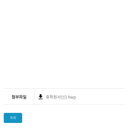
첨부파일
휴학원서(신).hwp
목록