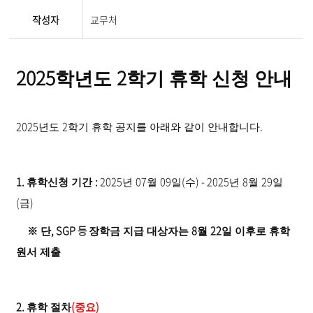
작성자
교무처
2025
2
학년도
학기 휴학 신청 안내
2025
2
.
년도
학기 휴학 공지를 아래와 같이 안내합니다
1.
:
2025
07
09
(
) - 2025
8
29
휴학신청 기간
년
월
일
수
년
월
일
(
)
금
, SGP 등
8
22
※
단
장학금 지급 대상자는
월
일 이후로 휴학
원서 제출
2.
(
)
휴학 절차
중요