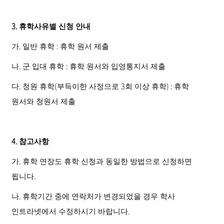
3.
휴학사유별 신청 안내
.
:
가
일반 휴학
휴학 원서 제출
.
:
나
군 입대 휴학
휴학 원서와 입영통지서 제출
.
(
3
) :
다
청원 휴학
부득이한 사정으로
회 이상 휴학
휴학
원서와 청원서 제출
4.
참고사항
.
가
휴학 연장도 휴학 신청과 동일한 방법으로 신청하면
.
됩니다
.
나
휴학기간 중에 연락처가 변경되었을 경우 학사
.
인트라넷에서 수정하시기 바랍니다