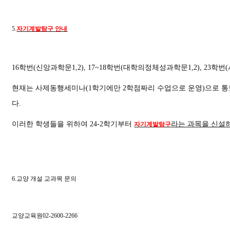
5.
자기계발탐구 안내
16
학번
(
신앙과학문
1,2), 17~18
학번
(
대학의정체성과학문
1,2), 23
학번
(
현재는 사제동행세미나
(1
학기에만
2
학점짜리 수업으로 운영
)
으로 통
다
.
이러한 학생들을 위하여
24-2
학기부터
라는 과목을 신설
자기계발탐구
6.
교양 개설 교과목 문의
교양교육원
02-2600-2266