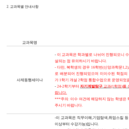
2.
교과목별 안내사항
교과목명
-
이 교과목은 학과별로 나뉘어 진행되오니 
설되는 점 유의하시기 바랍니다
.
-
다만
,
복학생의 경우
16
학번
(
신앙과학문
1,2)
로 배분되어 진행되었으며 미이수된 학점의
사제동행세미나
가
1
학기 개설
2
학점 통합수업으로 운영되었
-
24-2
학기부터
자기계발탐구
교과
(1
학점
)
를
랍니다
.
***
주의
:
이수 여건에 해당하지 않는 학생은 
주시기 바랍니다
.
-
이 교과목은 직무이해
,
기업탐색
,
취업스킬 등
이상부터 수강가능
)
입니다
.