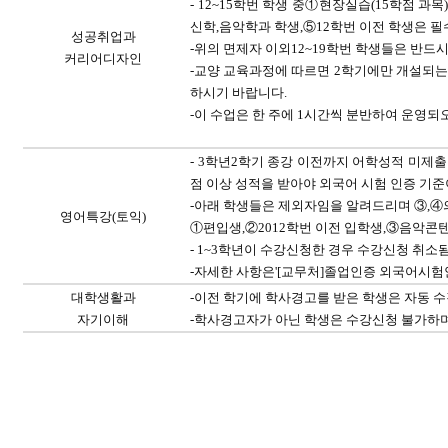
- 12~15
학번 학생 중
①
현장실습
(15
학점 과목
신학
,
음악학과 학생
,
⑤
12
학번 이전 학생은 필
성공취업과
-
위의 면제자 이외
12~19
학번 학생들은 반드
커리어디자인
-
교양 교육과정에 따르면
2
학기에만 개설되는
하시기 바랍니다
.
-
이 수업은 한 주에
1
시간씩 분반하여 운영되
- 3
학년
2
학기 종강 이전까지 어학성적 미제출
점 이상 성적을 받아야 외국어 시험 인증 기
-
아래 학생들은 제외자임을 알려드리며
③
,
④
영어특강
(
토익
)
①
편입생
,
②
2012
학번 이전 입학생
,
③
음악콘
- 1~3
학년이 수강신청한 경우 수강신청 취소
-
자세한 사항은'
[
교무처
]
졸업인증 외국어시험
대학생활과
-
이전 학기에 학사경고를 받은 학생은 자동 
자기이해
-
학사경고자가 아닌 학생은 수강신청 불가하