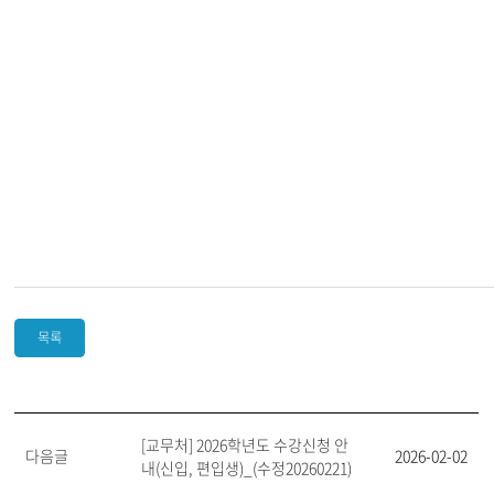
목록
[교무처] 2026학년도 수강신청 안
다음글
2026-02-02
내(신입, 편입생)_(수정20260221)