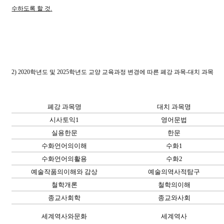
수하도록 할 것
.
2) 2020
학년도 및
2025
학년도 교양 교육과정 변경에 따른 폐강 과목
-
대치 과목
폐강 과목명
대치 과목명
시사토익
1
영어문법
실용한문
한문
수화언어의이해
수화
1
수화언어의활용
수화
2
예술작품의이해와 감상
예술의역사적탐구
철학개론
철학의이해
종교사회학
종교와사회
세계역사와문화
세계역사