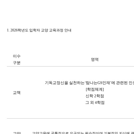
1. 2026
학년도 입학자 교양 교육과정 안내
이수
영역
구분
기독교정신을 실천하는
‘
탐나는
GS
인재
’
에 관련된
인
[
학점체계
]
교책
신학
2
학점
그 외
4
학점
교양
교양교육에 공통적으로 요구되는 필수적이며 기본적인 지식에 