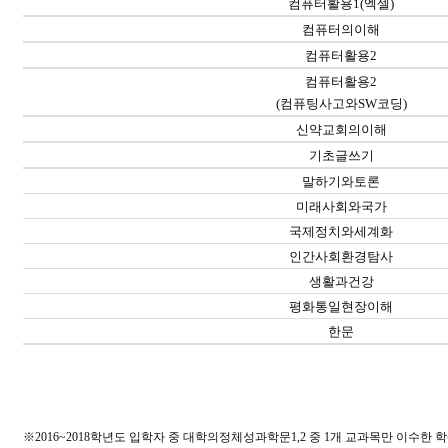
컴퓨터활용
1(
엑셀
)
컴퓨터의이해
컴퓨터활용
2
컴퓨터활용
2
(
컴퓨팅사고와
SW
코딩
)
신약교회의이해
기초글쓰기
말하기와토론
미래사회와국가
국제정치와세계화
인간사회환경탐사
생활과건강
평화통일현장이해
한문
※
2016~2018
학년도 입학자 중 대학의정체성과학문
1,2
중
1
개 교과목만 이수한 