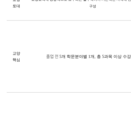
토대
구성
교양
졸업 전
5
개 학문분야별
1
개
,
총
5
과목 이상 수
핵심