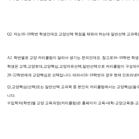
Q2.
저는
16~19
학번 학생인데요
.
교양선택 학점을 채워야 하는데 일반선택 교과
A2.
학번별로 교양 커리큘럼이 달라서 생기는 문의인데요
.
참고로
16~19
학번 학
학생은 교책
,
교양토대
,
교양핵심
,
교양자유선택
,
일반선택으로 커리큘럼이 구성되
20~22
학번에게 교양핵심은 선택입니다
.
따라서
16~19
학번의 경우 현재 인트라넷
단
,
교양핵심
(
선택
)
또는 일반선택 교과목 중 본인의 커리큘럼에서는 교양핵심
(
필
니다
.
※
입학자
(
학번
)
별 교양 교육과정
(
커리큘럼
)
은 홈페이지 교육
-
대학
-
교양교육원
-
교