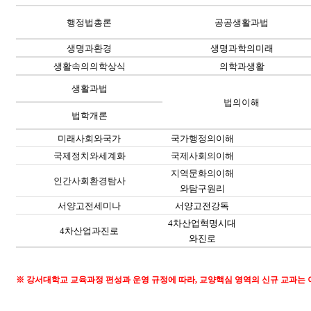
행정법총론
공공생활과법
생명과환경
생명과학의미래
생활속의의학상식
의학과생활
생활과법
법의이해
법학개론
미래사회와국가
국가행정의이해
국제정치와세계화
국제사회의이해
지역문화의이해
인간사회환경탐사
와탐구원리
서양고전
세미나
서양고전강독
4
차산업혁명시대
4
차산업과진로
와진로
※
강서대학교 교육과정 편성과 운영 규정에 따라
,
교양핵심 영역의 신규 교과는 