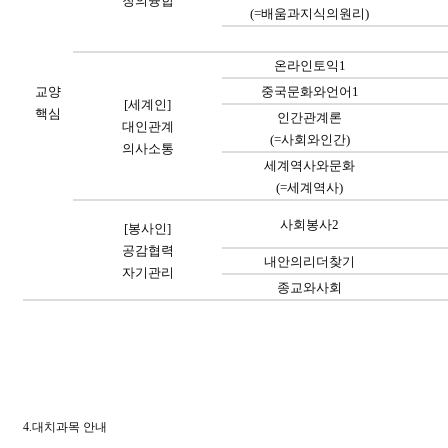
창의융합
(=
배움과지식의원리
)
온라인토익
1
교양
중국문화와언어
1
[
세계인
]
핵심
인간관계론
대인관계
(=
사회와인간
)
의사소통
세계역사와문화
(=
세계역사
)
사회봉사
2
[
봉사인
]
공감협력
내안의리더찾기
자기관리
종교와사회
4.
대치과목 안내