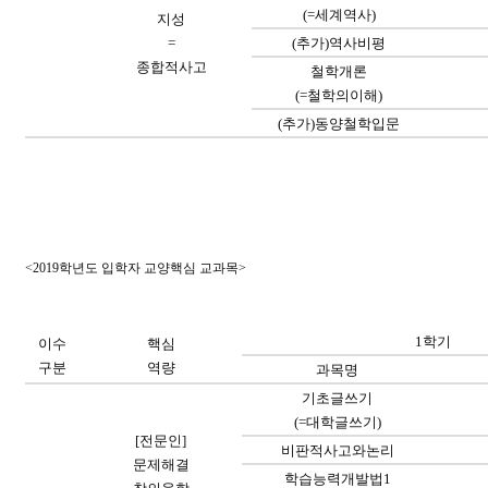
(=
세계역사
)
지성
=
(
추가
)
역사비평
종합적사고
철학개론
(=
철학의이해
)
(
추가
)
동양철학입문
<2019
학년도 입학자 교양핵심 교과목
>
1
학기
이수
핵심
구분
역량
과목명
기초글쓰기
(=
대학글쓰기
)
[
전문인
]
비판적사고와논리
문제해결
학습능력개발법
1