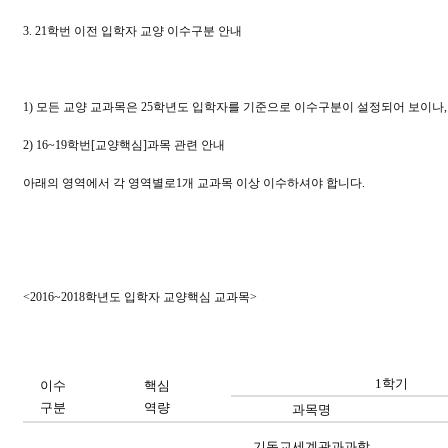
3. 21
학번 이전 입학자 교양 이수구분 안내
1)
모든 교양 교과목은
25
학년도 입학자를 기준으로 이수구분이 설정되어 보이나
2) 16~19
학번
[
교양핵심
]
과목 관련 안내
아래의 영역에서 각 영역별로
1
개 교과목 이상 이수하셔야 합니다
.
<2016~2018
학년도 입학자 교양핵심 교과목
>
1
학기
이수
핵심
구분
역량
과목명
기독교세계관과과학