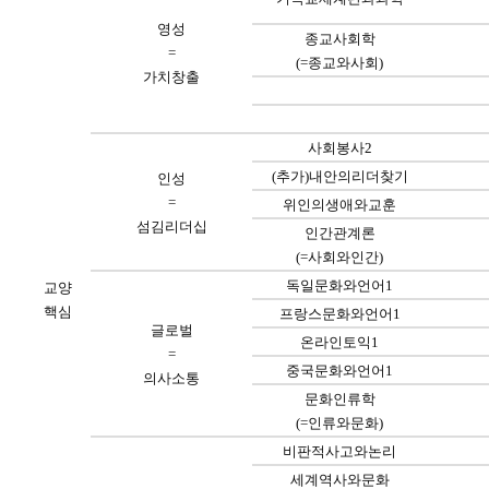
영성
종교사회학
=
(=
종교와사회
)
가치창출
사회봉사
2
(
추가
)
내안의리더찾기
인성
=
위인의생애와교훈
섬김리더십
인간관계론
(=
사회와인간
)
독일문화와언어
1
교양
핵심
프랑스문화와언어
1
글로벌
온라인토익
1
=
중국문화와언어
1
의사소통
문화인류학
(=
인류와문화
)
비판적사고와논리
세계역사와문화