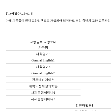
1)
교양필수
/
교양토대
아래 과목들이 현재 교양선택으로 개설되어 있더라도 본인 학번의 교양 교육과정
교양필수
/
교양토대
과목명
대학영어
3
General English1
대학영어
4
General English2
진로네비게이션
대학의정체성과학문
사제동행세미나
1
사제동행세미나
2
컴퓨터활용
1