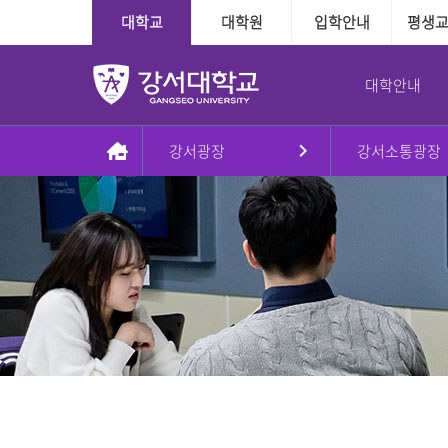
대학교
대학원
입학안내
평생
대학안내
강서광장
강서소통광장
총장실
대학
대학
학사정보
학사지원
대학본부
국제교육교류
대학원
장학융자안내
교내학생활동
인사말
인문·사회계열
수시
다전공제도
학사인트라넷
조직도
외국인전담학과
일반대학원
장학
방송국
동정
정시
학적관련
신학과
대학본부
신학대학원
융자
학보사
AI기반경영학과
Message & Prayer
편입학
수업관련
사회복지학과
사회복지대학원
글로벌경영학과
재외국민
졸업관련
G2빅데이터경영학과
상담대학원
강서대학교 비젼
추가모집
자격관련
상담심리학과
정원 외 외국인
자연계열
학습경험 인정제도
이념
군 복무경험 인정제도
간호학과
비전2030+체계도
식품영양학과
예·체능계열
실용음악학과
자유전공학부