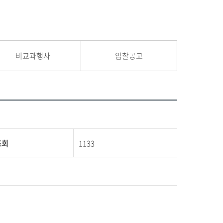
비교과행사
입찰공고
조회
1133