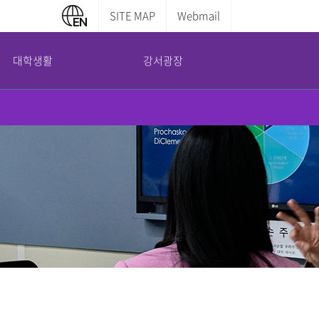
SITE MAP
Webmail
대학생활
강서광장
캠퍼스 안내
부설기관
증명서발급안내
교내전화번호
평생교육원
학부증명발급
캠퍼스맵
산학협력단
대학원증명발급
도서관 이용안내
국제교육교류원
전산실 이용안내