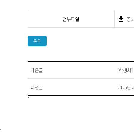
첨부파일
공고
목록
다음글
[학생처]
이전글
2025년
`