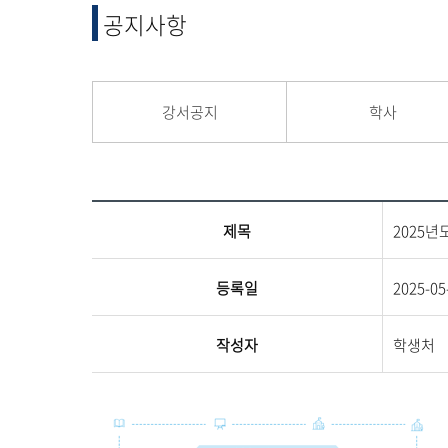
융합 및 교양
공지사항
교양교육원
융합산업학부
강서공지
학사
제목
2025년
등록일
2025-05
작성자
학생처