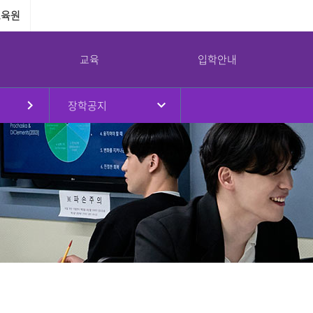
교육원
교육
입학안내
장학공지
원
대학현황
대학원
국제교류
강서대학교 소통광장
강서대학교 역사
부속기관
병무안내
규정
대학원소개
국제교류프로그램
공지사항
연혁
교수학습지원센터
병무안내
대학요람
입학안내
해외자매대학
학사일정
취창업지원센터
입영연기 안내
강서대학교 상징
임원진
교육과정
교환학생프로그램
대학정보공시
학생상담센터
예산 및 결산
학사안내
공익제보
남북통합지원센터
교가
이사회회의록
논문심사안내
서식자료실
리더십센터
UI
대학평의원회 회의록
NEWS
도서관
감사결과
식단
교목실
기부금 현황
채용/입찰
연구실안전환경관리
대학안전관리