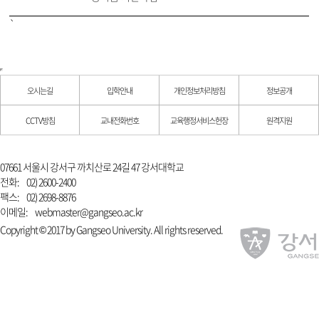
`
오시는길
입학안내
개인정보처리방침
정보공개
CCTV방침
교내전화번호
교육행정서비스헌장
원격지원
07661 서울시 강서구 까치산로 24길 47 강서대학교
전화:
02) 2600-2400
팩스:
02) 2698-8876
이메일:
webmaster@gangseo.ac.kr
Copyright © 2017 by Gangseo University. All rights reserved.