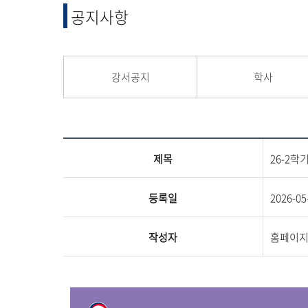
융합 및 교양
공지사항
교양교육원
융합산업학부
강서공지
학사
제목
26-2학
등록일
2026-05
작성자
홈페이