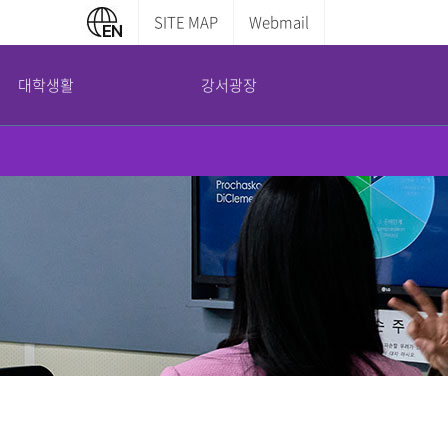
SITE MAP
Webmail
대학생활
강서광장
캠퍼스 안내
부설기관
증명서발급안내
교내전화번호
평생교육원
학부증명발급
캠퍼스맵
산학협력단
대학원증명발급
도서관 이용안내
국제교육교류원
전산실 이용안내