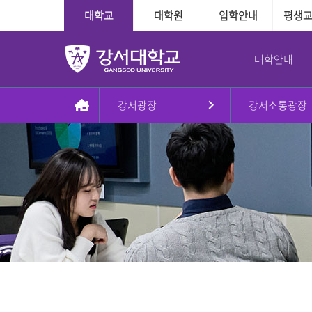
대학교
대학원
입학안내
평생
대학안내
강서광장
강서소통광장
총장실
대학
대학
학사정보
학사지원
대학본부
국제교육교류
대학원
장학융자안내
교내학생활동
인사말
인문·사회계열
수시
다전공제도
학사인트라넷
조직도
외국인전담학과
일반대학원
장학
방송국
동정
정시
학적관련
신학과
대학본부
신학대학원
융자
학보사
AI기반경영학과
Message & Prayer
편입학
수업관련
사회복지학과
사회복지대학원
글로벌경영학과
재외국민
졸업관련
G2빅데이터경영학과
상담대학원
강서대학교 비젼
추가모집
자격관련
상담심리학과
정원 외 외국인
자연계열
학습경험 인정제도
이념
군 복무경험 인정제도
간호학과
비전2030+체계도
식품영양학과
예·체능계열
실용음악학과
자유전공학부