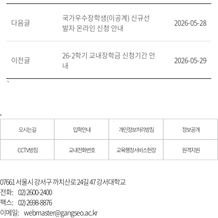
국가우수장학생(이공계) 신규선
다음글
2026-05-28
발자 온라인 신청 안내
26-2학기 교내장학금 신청기간 안
이전글
2026-05-29
내
`
오시는길
입학안내
개인정보처리방침
정보공개
CCTV방침
교내전화번호
교육행정서비스헌장
원격지원
07661 서울시 강서구 까치산로 24길 47 강서대학교
전화:
02) 2600-2400
팩스:
02) 2698-8876
이메일:
webmaster@gangseo.ac.kr