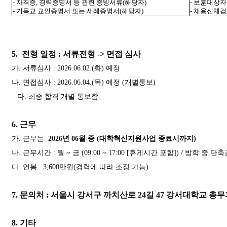
-
자격증
,
경력증명서 등 관련 증빙서류
(
해당자
)
-
보훈대상자
-
기독교 교인증명서 또는 세례증명서
(
해당자
)
-
채용신체검
5.
전형 일정
:
서류전형
->
면접 심사
가
.
서류심사
: 2026.06.02.(
화
)
예정
나
.
면접심사
: 2026.06.04.(
목
)
예정
(
개별통보
)
다
.
최종 합격 개별 통보함
6.
근무
가
.
근무는
2026
년
06
월 중
(
대학혁신지원사업 종료시까지
)
나
.
근무시간
:
월
~
금
(09:00 ~ 17:00 [
휴게시간 포함
]) /
방학 중 단축
다
.
연봉
: 3,600
만원
(
경력에 따라 조정 가능
)
7.
문의처
:
서울시 강서구 까치산로
24
길
47
강서대학교 총
8.
기타