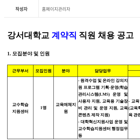
작성자
홈페이지관리자
강서대학교
계약직
직원 채용 공고
1.
모집분야 및 인원
근무부서
모집인원
분야
담당업무
-
원격수업 및 온라인 강의지
원 프로그램 기획
·
운영
(
학습
관리시스템
(LMS)
운영 및
사용자 지원
,
교육용 기술장
-
교육
교수학습
교육매체지
1
명
비 관리 및 운영 지원
,
교육
(
교육
지원센터
원
콘텐츠 제작 지원
)
육 관
-
대학혁신지원사업 운영 및
교수학습지원센터 행정업무
등