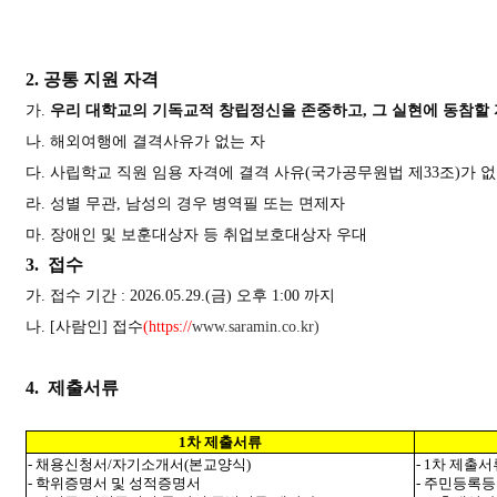
2.
공통 지원 자격
가
.
우리 대학교의 기독교적 창립정신을 존중하고
,
그 실현에 동참할
나
.
해외여행에 결격사유가 없는 자
다
.
사립학교 직원 임용 자격에 결격 사유
(
국가공무원법 제
33
조
)
가 없
라
.
성별 무관
,
남성의 경우 병역필 또는 면제자
마
.
장애인 및 보훈대상자 등 취업보호대상자 우대
3.
접수
가
.
접수 기간
: 2026.05.29.(
금
)
오후
1:00
까지
나
. [
사람인
]
접수
(https://
www.saramin.co.kr)
4.
제출서류
1
차 제출서류
-
채용신청서
/
자기소개서
(
본교양식
)
- 1
차 제출서
-
학위증명서 및 성적증명서
-
주민등록등