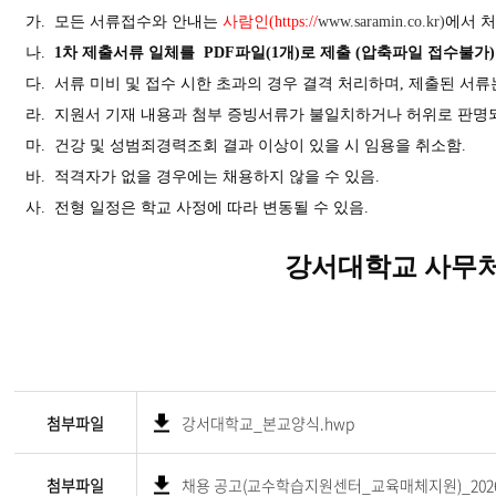
가
.
모든 서류접수와 안내는
사람인
(https://
www.saramin.co.kr)
에서 
나
.
1
차 제출서류 일체를
PDF
파일
(1
개
)
로 제출
(
압축파일 접수불가
)
다
.
서류 미비 및 접수 시한 초과의 경우 결격 처리하며
,
제출된 서류
라
.
지원서 기재 내용과 첨부 증빙서류가 불일치하거나 허위로 판명
마
.
건강 및 성범죄경력조회 결과 이상이 있을 시 임용을 취소함
.
바
.
적격자가 없을 경우에는 채용하지 않을 수 있음
.
사
.
전형 일정은 학교 사정에 따라 변동될 수 있음
.
강서대학교 사무
첨부파일
강서대학교_본교양식.hwp
첨부파일
채용 공고(교수학습지원센터_교육매체지원)_202606