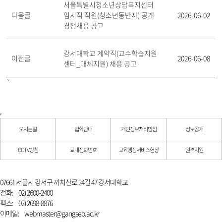
서울특별시청소년상담복지센터
다음글
임시직 직원(청소년동반자) 공개
2026-06-02
경쟁채용 공고
강서대학교 계약직(교수학습지원
이전글
2026-06-08
센터_매체지원) 채용 공고
`
오시는길
입학안내
개인정보처리방침
정보공개
CCTV방침
교내전화번호
교육행정서비스헌장
원격지원
07661 서울시 강서구 까치산로 24길 47 강서대학교
전화:
02) 2600-2400
팩스:
02) 2698-8876
이메일:
webmaster@gangseo.ac.kr