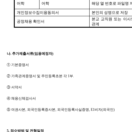
어학
어학
해당 열 번호로 파일명 
개인정보수집이용동의서
본인의 성명으로 저장
본교 교직원 또는 이사
공정채용 확인서
관계
나
.
추가제출서류
(
임용예정자
)
①
기본증명서
②
가족관계증명서 및 주민등록초본 각
1
부
.
③
서약서
④
채용신체검사서
⑤
여권사본
,
외국인등록증사본
,
외국인등록사실증명
, E1
비자
(
외국인
)
5.
접수방법 및 전형일정