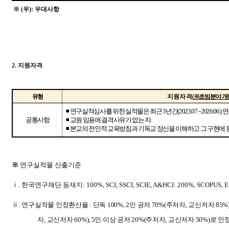
※
(
우
):
우대사항
2.
지원자격
유형
지 원 자 격
(
※
초빙분야 개
◾
연구실적심사를 위한 실적물은 최근
3
년간
(2023.07.~2026.06.)
연
공통사항
◾
교원 임용에 결격사유가 없는 자
.
◾
본교의 전인적 교육방침과 기독교 정신을 이해하고 그 구현에 동
※
연구실적물 산출기준
ⅰ
.
한국연구재단 등재지
: 100%, SCI, SSCI, SCIE, A&HCI: 200%, SCOPUS, E
ⅱ
.
연구실적물 인정환산율
:
단독
100%, 2
인 공저
70%(
주저자
,
교신저자
85%)
자
,
교신저자
60%), 5
인 이상 공저
20%(
주저자
,
교신저자
50%)
로 인