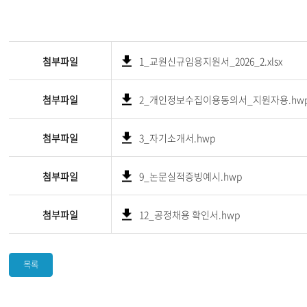
첨부파일
1_교원신규임용지원서_2026_2.xlsx
첨부파일
2_개인정보수집이용동의서_지원자용.hw
첨부파일
3_자기소개서.hwp
첨부파일
9_논문실적증빙예시.hwp
첨부파일
12_공정채용 확인서.hwp
목록