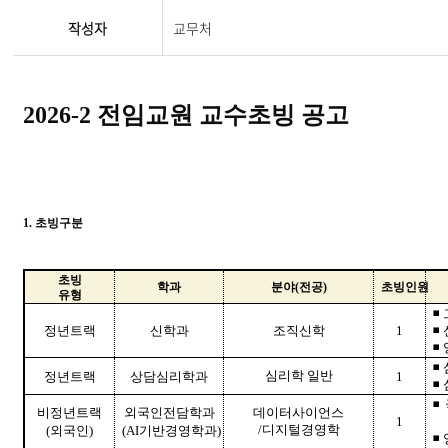
작성자
교무처
2026-2
전임교원 교수초빙 공고
1.
초빙구분
초빙
학과
분야
(
전공
)
초빙인원
유형
◾
정년트랙
신학과
조직신학
1
◾
◾
◾
심리학 일반
정년트랙
상담심리학과
1
◾
◾
비정년트랙
외국인전담학과
데이터사이언스
1
/
디지털경영학
(외국인)
(AI기반경영학과)
◾