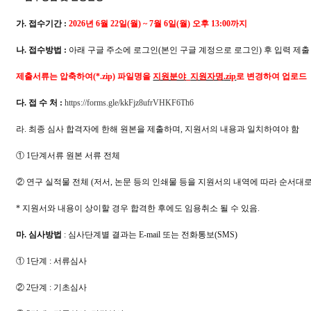
가
.
접수기간
:
2026
년
6
월
22
일
(
월
) ~ 7
월
6
일
(
월
)
오후
13:00
까지
나
.
접수방법
:
아래 구글 주소에 로그인
(
본인 구글 계정으로 로그인
)
후 입력 제출
제출서류는 압축하여
(*.zip)
파일명을
지원분야
_
지원자명
.zip
로 변경하여 업로드
다
.
접 수 처
:
https://forms.gle/kkFjz8ufrVHKF6Th6
라
.
최종 심사 합격자에 한해 원본을 제출하며
,
지원서의 내용과 일치하여야 함
①
1
단계서류 원본 서류 전체
②
연구 실적물 전체
(
저서
,
논문 등의 인쇄물 등을 지원서의 내역에 따라 순서대
*
지원서와 내용이 상이할 경우 합격한 후에도 임용취소 될 수 있음
.
마
.
심사방법
:
심사단계별 결과는
E-mail
또는 전화통보
(SMS)
①
1
단계
:
서류심사
②
2
단계
:
기초심사