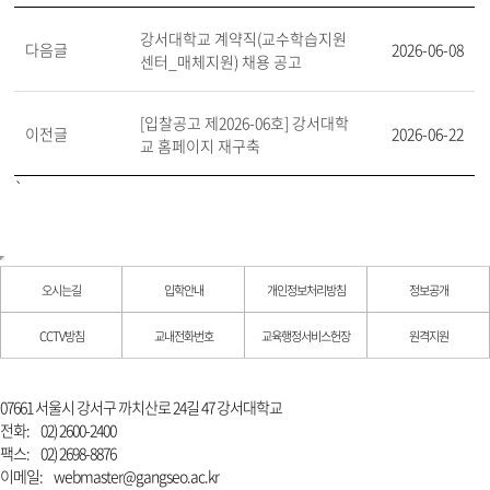
강서대학교 계약직(교수학습지원
다음글
2026-06-08
센터_매체지원) 채용 공고
[입찰공고 제2026-06호] 강서대학
이전글
2026-06-22
교 홈페이지 재구축
`
오시는길
입학안내
개인정보처리방침
정보공개
CCTV방침
교내전화번호
교육행정서비스헌장
원격지원
07661 서울시 강서구 까치산로 24길 47 강서대학교
전화:
02) 2600-2400
팩스:
02) 2698-8876
이메일:
webmaster@gangseo.ac.kr