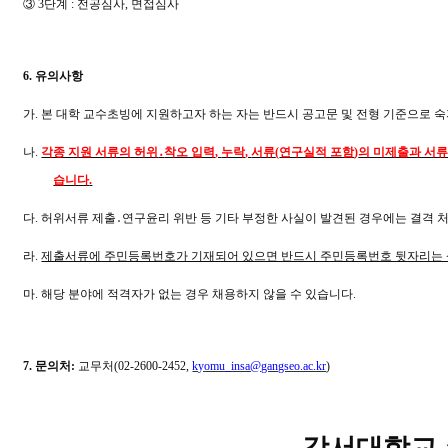
③
3
단계
:
전공심사
,
면접심사
6.
유의사항
가
.
본 대학 교수초빙에 지원하고자 하는 자는 반드시 공고문 및 전형 기준으로 
나
.
각종 지원 서류의 허위
․
착오 입력
,
누락
,
서류
(
연구실적 포함
)
의 미제출과 서류
습니다
.
다
.
허위서류 제출
․
연구윤리 위반 등 기타 부정한 사실이 발견된 경우에는 결격 
라
.
제출서류에 주민등록번호가 기재되어 있으면 반드시 주민등록번호 뒷자리는 
마
.
해당 분야에 적격자가 없는 경우 채용하지 않을 수 있습니다
.
7.
문의처
:
교무처
(02-2600-2452,
kyomu_insa@gangseo.ac.kr
)