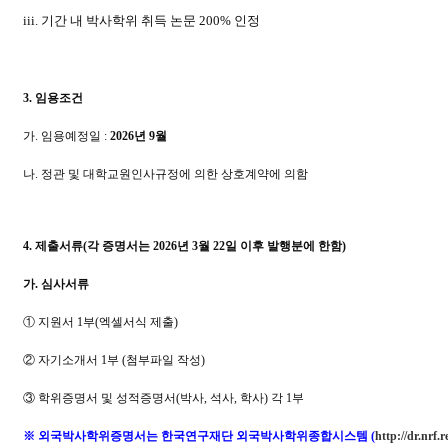
iii.
기간 내 박사학위 취득 논문
200%
인정
3.
임용조건
가
.
임용예정일
:
2026
년
9
월
나
.
정관 및 대학교원인사규정에 의한 상호계약에 의함
4.
제출서류
(
각 증명서는
2026
년
3
월
22
일 이후 발행분에 한함
)
가
.
심사서류
①
지원서
1
부
(
엑셀서식 제출
)
②
자기소개서
1
부
(
첨부파일 작성
)
③
학위증명서 및 성적증명서
(
박사
,
석사
,
학사
)
각
1
부
※
외국박사학위증명서는 한국연구재단 외국박사학위종합시스템
(
http://dr.nrf.