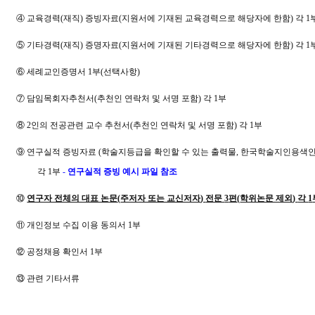
④
교육경력
(
재직
)
증빙자료
(
지원서에 기재된 교육경력으로 해당자에 한함
)
각
1
⑤
기타경력
(
재직
)
증명자료
(
지원서에 기재된 기타경력으로 해당자에 한함
)
각
1
⑥
세례교인증명서
1
부
(
선택사항
)
⑦
담임목회자추천서
(
추천인 연락처 및 서명 포함
)
각
1
부
⑧
2
인의
전공관련 교수 추천서
(
추천인 연락처 및 서명 포함
)
각
1
부
⑨
연구실적 증빙자료
(
학술지등급을 확인할 수 있는 출력물
,
한국학술지인용색
각
1
부
-
연구실적 증빙 예시 파일 참조
⑩
연구자 전체의 대표 논문
(
주저자 또는 교신저자
)
전문
3
편
(
학위논문 제외
)
각
1
⑪
개인정보 수집 이용 동의서
1
부
⑫
공정채용 확인서
1
부
⑬
관련 기타서류