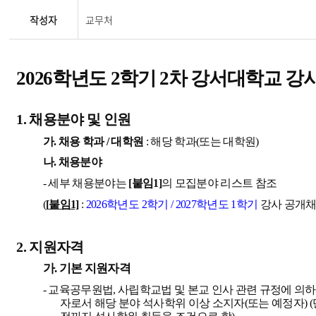
작성자
교무처
2026
학년도
2
학기
2
차 강서대학교 강
1.
채용분야 및 인원
가
.
채용 학과
/
대학원
:
해당 학과
(
또는 대학원
)
나
.
채용분야
-
세부 채용분야는
[
붙임
1]
의 모집분야 리스트 참조
(
[
붙임
1]
:
2026
학년도
2
학기
/ 2027
학년도
1
학기
강사 공개채
2.
지원자격
가
.
기본 지원자격
-
교육공무원법
,
사립학교법 및 본교 인사 관련 규정에 의
자로서 해당 분야 석사학위 이상 소지자
(
또는 예정자
) (