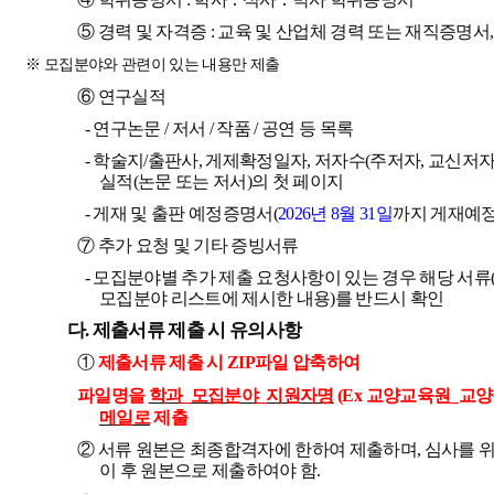
⑤
경력 및 자격증
:
교육 및 산업체 경력 또는 재직증명서
※
모집분야와 관련이 있는 내용만 제출
⑥
연구실적
-
연구논문
/
저서
/
작품
/
공연 등 목록
-
학술지
/
출판사
,
게제확정일자
,
저자수
(
주저자
,
교신저
실적
(
논문 또는 저서
)
의 첫 페이지
-
게재 및 출판 예정증명서
(
2026
년
8
월
31
일
까지 게재예
⑦
추가 요청 및 기타 증빙서류
-
모집분야별 추가 제출 요청사항이 있는 경우 해당 서류
모집분야 리스트에 제시한 내용
)
를 반드시 확인
다
.
제출서류 제출 시 유의사항
①
제출서류 제출 시
ZIP
파일 압축하여
파일명을
학과
_
모집분야
_
지원자명
(Ex
교양교육원
_
교양
메일로
제출
②
서류 원본은 최종합격자에 한하여 제출하며
,
심사를 위
이 후 원본으로 제출하여야 함
.