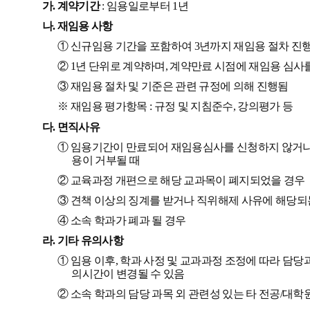
가
.
계약기간
:
임용일로부터
1
년
나
.
재임용 사항
①
신규임용 기간을 포함하여
3
년까지 재임용 절차 진
②
1
년 단위로 계약하며
,
계약만료 시점에 재임용 심사
③
재임용 절차 및 기준은 관련 규정에 의해 진행됨
※
재임용 평가항목
:
규정 및 지침준수
,
강의평가 등
다
.
면직사유
①
임용기간이 만료되어 재임용심사를 신청하지 않거
용이 거부될 때
②
교육과정 개편으로 해당 교과목이 폐지되었을 경우
③
견책 이상의 징계를 받거나 직위해제 사유에 해당되
④
소속 학과가 폐과 될 경우
라
.
기타 유의사항
①
임용 이후
,
학과 사정 및 교과과정 조정에 따라 담당
의시간이 변경될 수 있음
②
소속 학과의 담당 과목 외 관련성 있는 타 전공
/
대학원