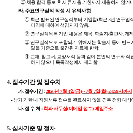
③
채용 합격 통보 후 서류 제출 기한까지 제출하지 않거
라
.
주요연구실적 작성 시 유의사항
①
최근 발표된 연구실적부터 기입함
(
최근
3
년 연구업
이익에 대하여 책임지지 않음
.
②
연구실적목록 기입 내용은 제목
,
학술지
/
출판사
,
게
③
연구실적으로 포함되기 위해서는 학술지 등에 반드시
일을 기준으로 출간된 자료에 한함
.
④
교재
,
참고서
,
교양서적 등과 같이 본인의 연구와 직
하지 않으니 목록작성에서 제외함
4.
접수기간 및 접수처
가
.
접수기간
:
2026
년
7
월
3
일
(
금
) ~ 7
월
7
일
(
화
) 23:59
시까지
-
상기 기한 내 지원서류 접수를 완료하지 않을 경우 전형 대
나
.
접 수 처
:
학과 사무실
(
이메일 접수
)
메일주소
5.
심사기준 및 절차