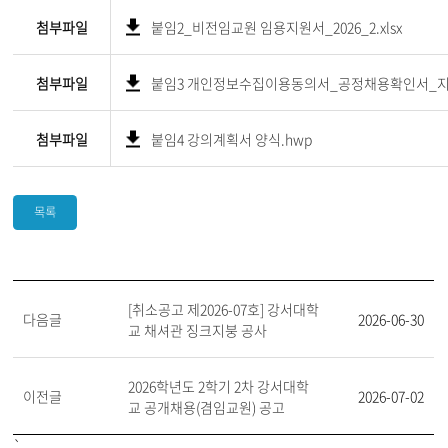
첨부파일
붙임2_비전임교원 임용지원서_2026_2.xlsx
첨부파일
붙임3 개인정보수집이용동의서_공정채용확인서_지
첨부파일
붙임4 강의계획서 양식.hwp
목록
[취소공고 제2026-07호] 강서대학
다음글
2026-06-30
교 채셔관 징크지붕 공사
2026학년도 2학기 2차 강서대학
이전글
2026-07-02
교 공개채용(겸임교원) 공고
`