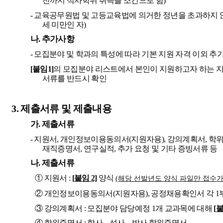
전까지 석사학위 취득을 조건으로 함
)
-
교육공무원법 및 고등교육법에 의거한 정년을 초과하지 
세 미만인 자
)
나
.
추가사항
-
모집분야 및 학과의 특성에 따라 기본 지원 자격 이외 추
[
붙임
1]
의 모집분야 리스트에서 본인이 지원하고자 하는 
서류를 반드시 확인
3.
제출서류 및 제출내용
가
.
제출서류
-
지원서
,
개인정보이용동의서
(
지원자용
),
강의계획서
,
학
재직증명서
,
연구실적
,
추가 요청 및 기타 증빙서류 등
나
.
제출서류
①
지원서
:
[
붙임
2]
양식
(
해당 선발년도 양식 파일만 접수
②
개인정보이용동의서
(
지원자용
),
공정채용확인서 각
1
③
강의계획서
:
모집분야 담당예정
1
개 교과목에 대해
[
④
학위증명서
:
학사
․
석사
․
박사 학위증명서