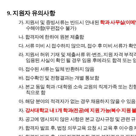
9.
지원자 유의사항
가
.
지원서 및 증빙서류는 반드시 안내된
학과 사무실
(
이메
수해야함
(
우편접수 불가
)
나
.
합격자에 한하여 원본 제출함
다
.
서류 미비 시 접수하지 않으며
,
접수 후 미비 서류가 확
라
.
지원서 허위 기재 및 제출서류 위
·
변조
,
지원 자격 부적
임용된 사실이 확인 될 경우 임용 후에라도 합격 또는 
마
.
접수된 서류는 일체 반환하지 않음
바
.
접수확인 및 전형결과는 개별 통보함
사
.
본교 동일 학과
/
대학원 소속 교원의 직계가족 또는 친
칙으로 함
아
.
해당 분야의 적격자가 없는 경우 채용하지 않을 수 있음
자
.
강서대학교 내
1
개 학과
(
전공
)
에 지원 가능
(
복수 지원 
차
.
공고에 명시되지 않은 사항은 본교 강사규정 및 관련 
카
.
합격자 발표 후
,
법정 의무교육 요청 시 교육 후 이수증