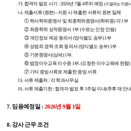
가
.
합격자 발표 시기
: 2026
년
7
월
4
주차 예정
(
※
결과는 지원서
나
.
제출서류
(
원본
) -
지원 시 제출한 서류의 원본 일체
①
학사학위증명서 및 최종학위증명서
(
학위증
)
각
1
부
②
최종학위 성적증명서
1
부
(
수료는 인정 안됨
)
③
개인정보 제공 동의서
(
양식별도 송부
) 1
부
④
성범죄 경력 조회 동의서
(
양식별도 송부
) 1
부
⑤
기본증명서
(
상세
) 1
부
.
⑥
법정이수교육 이수증
1
부
. (
요청한 이수교육에 한함
)
⑦
기타 증빙서류로 제출한 증빙 서류
다
.
서류 제출처
:
각 학과사무실
라
.
서류 제출기한
:
합격자 발표 후
1
주일 이내
(
추후 재 안
7.
임용예정일
:
2026
년
9
월
1
일
8.
강사 근무 조건