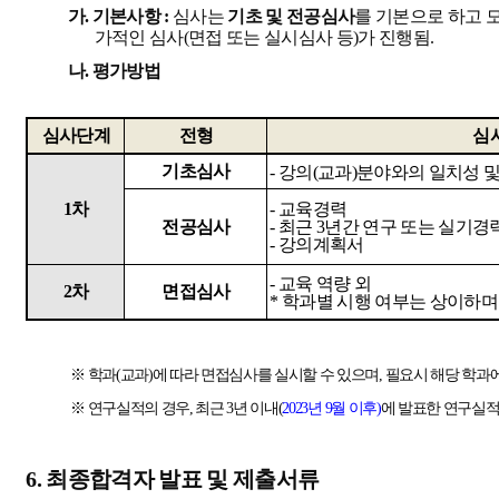
가
.
기본사항
:
심사는
기초 및 전공심사
를 기본으로 하고 
가적인 심사
(
면접 또는 실시심사 등
)
가 진행됨
.
나
.
평가방법
심사단계
전형
심
기초심사
-
강의
(
교과
)
분야와의 일치성 및
1
차
-
교육경력
전공심사
-
최근
3
년간 연구 또는 실기경
-
강의계획서
-
교육 역량 외
2
차
면접심사
*
학과별 시행 여부는 상이하며
※
학과
(
교과
)
에 따라 면접심사를 실시할 수 있으며
,
필요시 해당 학과
※
연구실적의 경우
,
최근
3
년 이내
(
2023
년
9
월 이후
)
에 발표한 연구실
6.
최종합격자 발표 및 제출서류