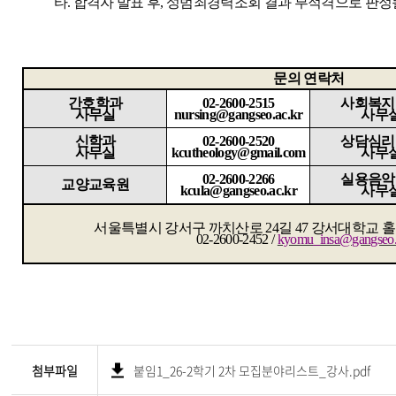
타
.
합격자 발표 후
,
성범죄경력조회 결과 부적격으로 판정
문의 연락처
간호학과
02-2600-2515
사회복지
사무실
nursing@gangseo.ac.kr
사무
신학과
02-2600-2520
상담심리
사무실
kcutheology@gmail.com
사무
02-2600-2266
실용음악
교양교육원
kcula@gangseo.ac.kr
사무
서울특별시 강서구 까치산로
24
길
47
강서대학교 
02-2600-2452 /
kyomu_insa@gangseo.
첨부파일
붙임1_26-2학기 2차 모집분야리스트_강사.pdf