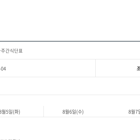
차주간식단표
-04
8월5일(화)
8월6일(수)
8월7