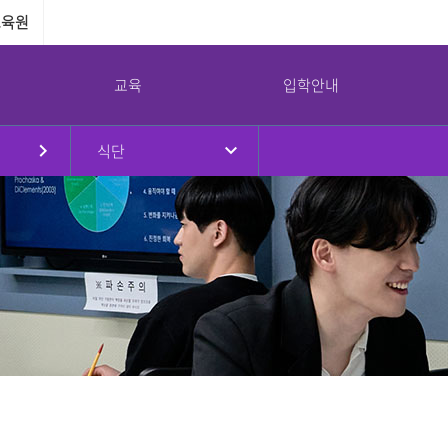
교육원
교육
입학안내
식단
원
대학현황
대학원
국제교류
강서대학교 소통광장
강서대학교 역사
부속기관
병무안내
규정
대학원소개
국제교류프로그램
공지사항
연혁
교수학습지원센터
병무안내
대학요람
입학안내
해외자매대학
학사일정
취창업지원센터
입영연기 안내
강서대학교 상징
임원진
교육과정
교환학생프로그램
대학정보공시
학생상담센터
예산 및 결산
학사안내
공익제보
남북통합지원센터
교가
이사회회의록
논문심사안내
서식자료실
리더십센터
UI
대학평의원회 회의록
NEWS
도서관
감사결과
식단
교목실
기부금 현황
채용/입찰
연구실안전환경관리
대학안전관리