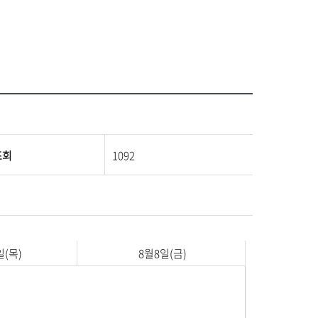
조회
1092
일(목)
8월8일(
금)