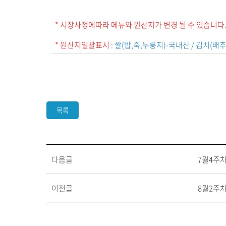
* 시장사정에따라 메뉴와 원산지가 변경 될 수 있습니다
* 원산지일괄표시
:
쌀(밥,죽,누룽지)-국내산 / 김치(
목록
다음글
7월4주
이전글
8월2주