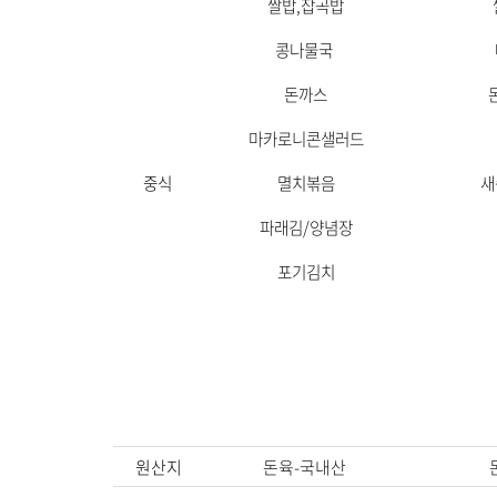
쌀밥,잡곡밥
​콩나물국
돈까스
마카로니콘샐러드
중
식
멸치볶음
새
파래김/양념장
포기김치
원산지
돈육-국내산