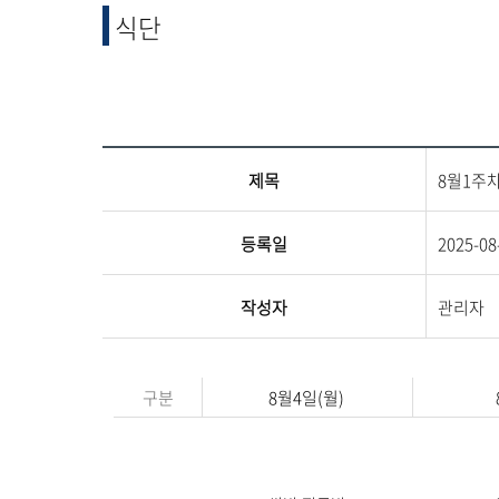
융합 및 교양
식단
교양교육원
융합산업학부
제목
8월1주
등록일
2025-08
작성자
관리자
구분
8월4일(월)