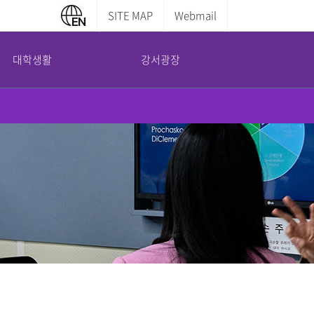
SITE MAP
Webmail
대학생활
강서광장
캠퍼스 안내
부설기관
증명서발급안내
교내전화번호
평생교육원
학부증명발급
캠퍼스맵
산학협력단
대학원증명발급
도서관 이용안내
국제교육교류원
전산실 이용안내