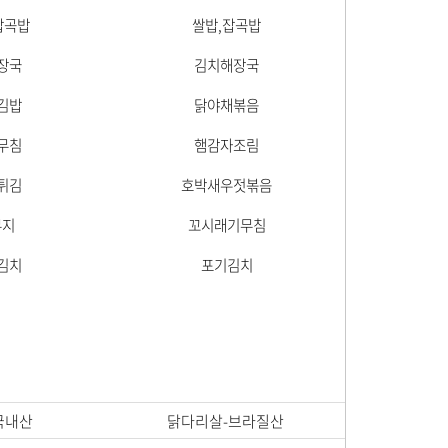
잡곡밥
쌀밥,잡곡밥
장국
김치해장국
김밥
닭야채볶음
무침
햄감자조림
튀김
호박새우젓볶음
무지
꼬시래기무침
김치
포기김치
국내산
닭다리살-브라질산