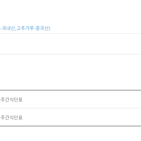
.
배추-국내산,고추가루-중국산)
차주간식단표
차주간식단표