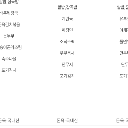
쌀밥,잡곡밥
쌀밥,잡곡밥
쌀밥,
배추된장국
계란국
유부
돈육김치볶음
짜장면
야채
온두부
소떡소떡
쫄면
송이곤약조림
우무묵채
만두
숙주나물
단무지
단
포기김치
포기김치
포기
돈육-국내산
돈육-국내산
돈육-