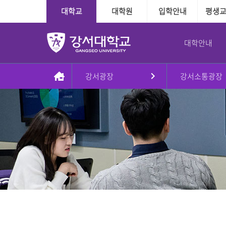
대학교
대학원
입학안내
평생
대학안내
강서광장
강서소통광장
총장실
대학
대학
학사정보
학사지원
대학본부
국제교육교류
대학원
장학융자안내
교내학생활동
인사말
인문·사회계열
수시
다전공제도
학사인트라넷
조직도
외국인전담학과
일반대학원
장학
방송국
동정
정시
학적관련
신학과
대학본부
신학대학원
융자
학보사
AI기반경영학과
Message & Prayer
편입학
수업관련
사회복지학과
사회복지대학원
글로벌경영학과
재외국민
졸업관련
G2빅데이터경영학과
상담대학원
강서대학교 비젼
추가모집
자격관련
상담심리학과
정원 외 외국인
자연계열
학습경험 인정제도
이념
군 복무경험 인정제도
간호학과
비전2030+체계도
식품영양학과
예·체능계열
실용음악학과
자유전공학부