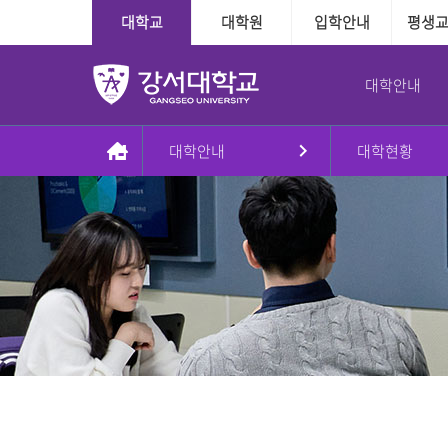
대학교
대학원
입학안내
평생
대학안내
대학안내
대학현황
총장실
대학
대학
학사정보
학사지원
대학본부
국제교육교류
대학원
장학융자안내
교내학생활동
인사말
인문·사회계열
수시
다전공제도
학사인트라넷
조직도
외국인전담학과
일반대학원
장학
방송국
동정
정시
학적관련
신학과
대학본부
신학대학원
융자
학보사
AI기반경영학과
Message & Prayer
편입학
수업관련
사회복지학과
사회복지대학원
글로벌경영학과
재외국민
졸업관련
G2빅데이터경영학과
상담대학원
강서대학교 비젼
추가모집
자격관련
상담심리학과
정원 외 외국인
자연계열
학습경험 인정제도
이념
군 복무경험 인정제도
간호학과
비전2030+체계도
식품영양학과
예·체능계열
실용음악학과
자유전공학부