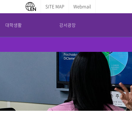
SITE MAP
Webmail
대학생활
강서광장
캠퍼스 안내
부설기관
증명서발급안내
교내전화번호
평생교육원
학부증명발급
캠퍼스맵
산학협력단
대학원증명발급
도서관 이용안내
국제교육교류원
전산실 이용안내