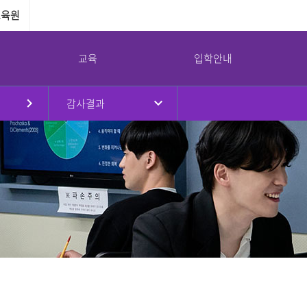
교육원
교육
입학안내
감사결과
원
대학현황
대학원
국제교류
강서대학교 소통광장
강서대학교 역사
부속기관
병무안내
규정
대학원소개
국제교류프로그램
공지사항
연혁
교수학습지원센터
병무안내
대학요람
입학안내
해외자매대학
학사일정
취창업지원센터
입영연기 안내
강서대학교 상징
임원진
교육과정
교환학생프로그램
대학정보공시
학생상담센터
예산 및 결산
학사안내
공익제보
남북통합지원센터
교가
이사회회의록
논문심사안내
서식자료실
리더십센터
UI
대학평의원회 회의록
NEWS
도서관
감사결과
식단
교목실
기부금 현황
채용/입찰
연구실안전환경관리
대학안전관리