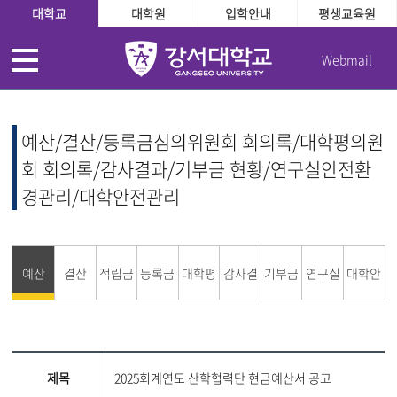
대학교
대학원
입학안내
평생교육원
Webmail
예산/결산/등록금심의위원회 회의록/대학평의원
회 회의록/감사결과/기부금 현황/연구실안전환
경관리/대학안전관리
예산
결산
적립금
등록금
대학평
감사결
기부금
연구실
대학안
운용현
심의위
의원회
과
현황
안전환
전관리
제목
2025회계연도 산학협력단 현금예산서 공고
황
원회
경관리