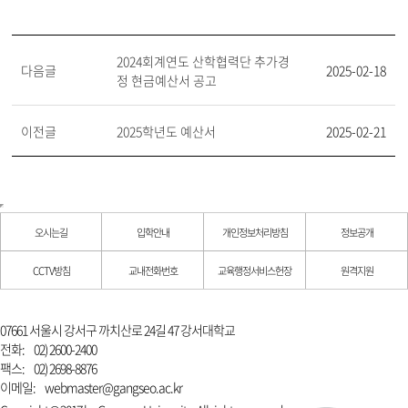
2024회계연도 산학협력단 추가경
다음글
2025-02-18
정 현금예산서 공고
이전글
2025학년도 예산서
2025-02-21
오시는길
입학안내
개인정보처리방침
정보공개
CCTV방침
교내전화번호
교육행정서비스헌장
원격지원
07661 서울시 강서구 까치산로 24길 47 강서대학교
전화:
02) 2600-2400
팩스:
02) 2698-8876
이메일:
webmaster@gangseo.ac.kr