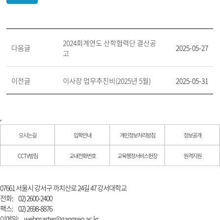
2024회계연도 산학협력단 결산공
다음글
2025-05-27
고
이전글
이사장 업무추진비(2025년 5월)
2025-05-31
오시는길
입학안내
개인정보처리방침
정보공개
CCTV방침
교내전화번호
교육행정서비스헌장
원격지원
07661 서울시 강서구 까치산로 24길 47 강서대학교
전화:
02) 2600-2400
팩스:
02) 2698-8876
이메일:
webmaster@gangseo.ac.kr