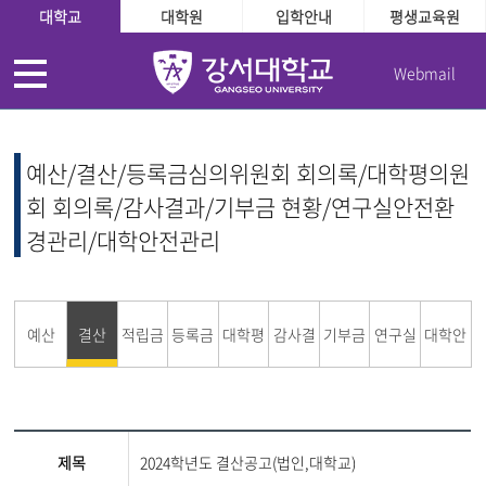
대학교
대학원
입학안내
평생교육원
Webmail
예산/결산/등록금심의위원회 회의록/대학평의원
회 회의록/감사결과/기부금 현황/연구실안전환
경관리/대학안전관리
예산
결산
적립금
등록금
대학평
감사결
기부금
연구실
대학안
운용현
심의위
의원회
과
현황
안전환
전관리
제목
2024학년도 결산공고(법인,대학교)
황
원회
경관리