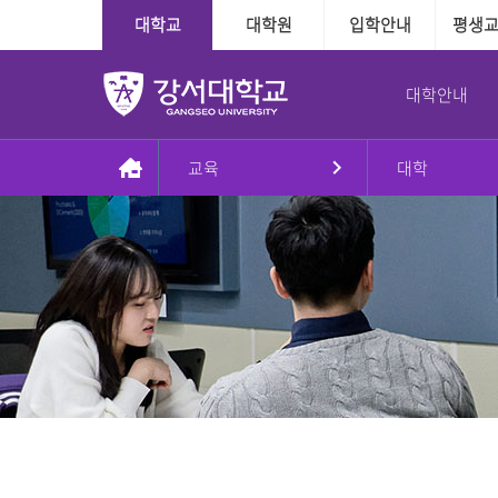
대학교
대학원
입학안내
평생
대학안내
교육
대학
총장실
대학
대학
학사정보
학사지원
대학본부
국제교육교류
대학원
장학융자안내
교내학생활동
인사말
인문·사회계열
수시
다전공제도
학사인트라넷
조직도
외국인전담학과
일반대학원
장학
방송국
동정
정시
학적관련
신학과
대학본부
신학대학원
융자
학보사
AI기반경영학과
Message & Prayer
편입학
수업관련
사회복지학과
사회복지대학원
글로벌경영학과
재외국민
졸업관련
G2빅데이터경영학과
상담대학원
강서대학교 비젼
추가모집
자격관련
상담심리학과
정원 외 외국인
자연계열
학습경험 인정제도
이념
군 복무경험 인정제도
간호학과
비전2030+체계도
식품영양학과
예·체능계열
실용음악학과
자유전공학부