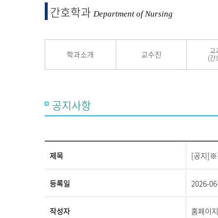
융합 및 교양
간호학과
교양교육원
Department of Nursing
융합산업학부
교
학과소개
교수진
(간
공지사항
제목
[공지]
등록일
2026-06
작성자
홈페이