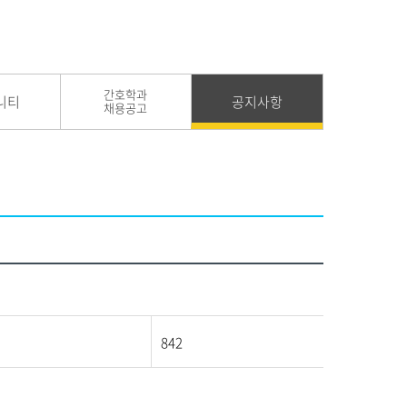
간호학과
니티
공지사항
채용공고
842