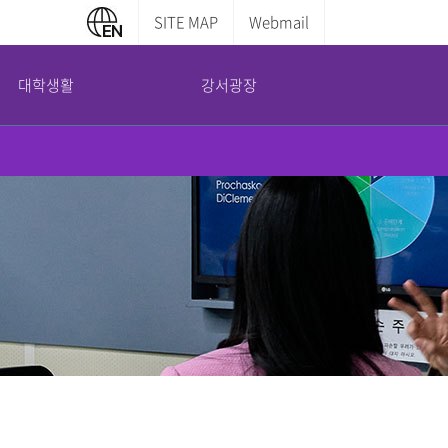
SITE MAP
Webmail
대학생활
강서광장
캠퍼스 안내
부설기관
증명서발급안내
교내전화번호
평생교육원
학부증명발급
캠퍼스맵
산학협력단
대학원증명발급
도서관 이용안내
국제교육교류원
전산실 이용안내