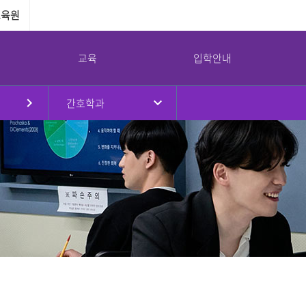
교육원
교육
입학안내
간호학과
원
대학현황
대학원
국제교류
강서대학교 소통광장
강서대학교 역사
부속기관
병무안내
규정
대학원소개
국제교류프로그램
공지사항
연혁
교수학습지원센터
병무안내
대학요람
입학안내
해외자매대학
학사일정
취창업지원센터
입영연기 안내
강서대학교 상징
임원진
교육과정
교환학생프로그램
대학정보공시
학생상담센터
예산 및 결산
학사안내
공익제보
남북통합지원센터
교가
이사회회의록
논문심사안내
서식자료실
리더십센터
UI
대학평의원회 회의록
NEWS
도서관
감사결과
식단
교목실
기부금 현황
채용/입찰
연구실안전환경관리
대학안전관리