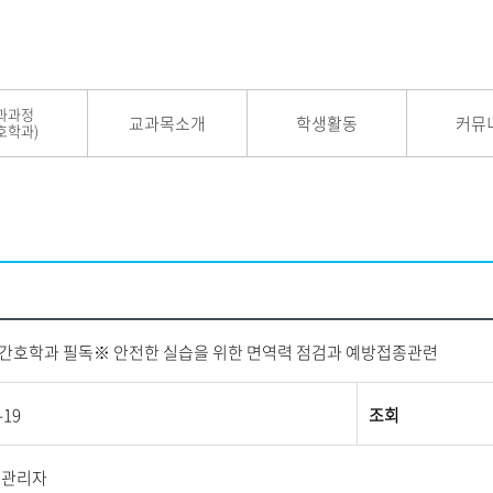
과과정
교과목소개
학생활동
커뮤
호학과)
※간호학과 필독※ 안전한 실습을 위한 면역력 점검과 예방접종관련
-19
조회
지관리자