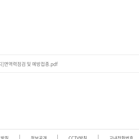
지]면역력점검 및 예방접종.pdf
리방침
정보공개
CCTV방침
교내전화번호