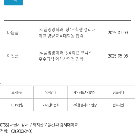
목록
[식품영양학과] 정*오학생 경희대
다음글
2025-01-09
학교 영양교육대학원 합격
[식품영양학과] 3,4 학년 코엑스
이전글
2025-05-08
우수급식 외식산업전 견학
오시는길
입학안내
개인정보처리방침
정보공개
CCTV방침
교내전화번호
교육행정서비스헌장
원격지원
07661 서울시 강서구 까치산로 24길 47 강서대학교
전화:
02) 2600-2400