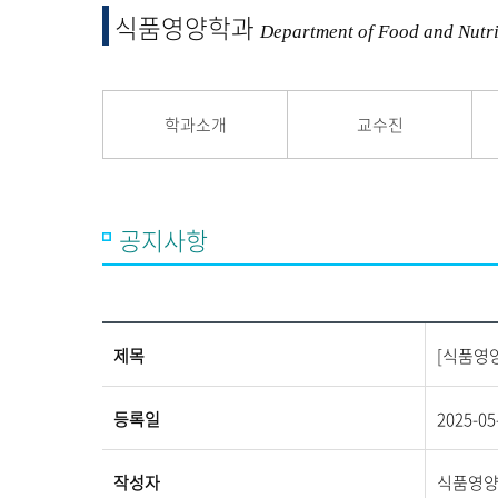
융합 및 교양
식품영양학과
교양교육원
Department of Food and Nutri
융합산업학부
학과소개
교수진
공지사항
제목
[식품영
등록일
2025-05
작성자
식품영