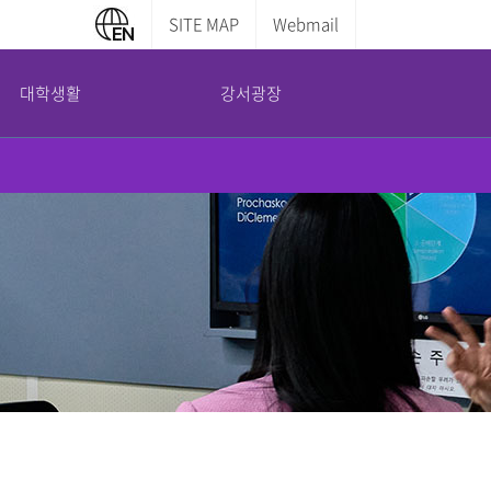
SITE MAP
Webmail
대학생활
강서광장
캠퍼스 안내
부설기관
증명서발급안내
교내전화번호
평생교육원
학부증명발급
캠퍼스맵
산학협력단
대학원증명발급
도서관 이용안내
국제교육교류원
전산실 이용안내