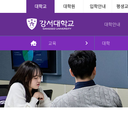
대학교
대학원
입학안내
평생
대학안내
교육
대학
총장실
대학
대학
학사정보
학사지원
대학본부
국제교육교류
대학원
장학융자안내
교내학생활동
인사말
인문·사회계열
수시
다전공제도
학사인트라넷
조직도
외국인전담학과
일반대학원
장학
방송국
동정
정시
학적관련
신학과
대학본부
신학대학원
융자
학보사
AI기반경영학과
Message & Prayer
편입학
수업관련
사회복지학과
사회복지대학원
글로벌경영학과
재외국민
졸업관련
G2빅데이터경영학과
상담대학원
강서대학교 비젼
추가모집
자격관련
상담심리학과
정원 외 외국인
자연계열
학습경험 인정제도
이념
군 복무경험 인정제도
간호학과
비전2030+체계도
식품영양학과
예·체능계열
실용음악학과
자유전공학부