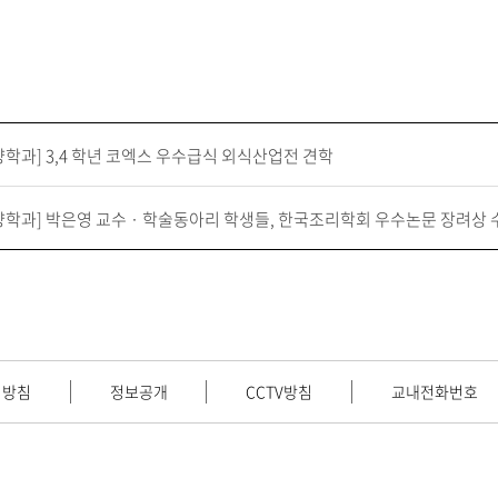
학과] 3,4 학년 코엑스 우수급식 외식산업전 견학
학과] 박은영 교수 · 학술동아리 학생들, 한국조리학회 우수논문 장려상 
리방침
정보공개
CCTV방침
교내전화번호