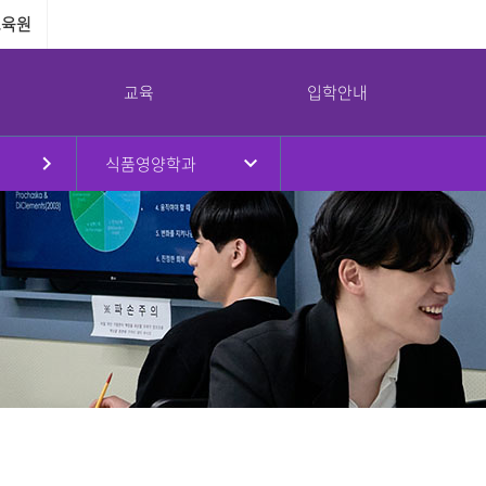
교육원
교육
입학안내
식품영양학과
원
대학현황
대학원
국제교류
강서대학교 소통광장
강서대학교 역사
부속기관
병무안내
규정
대학원소개
국제교류프로그램
공지사항
연혁
교수학습지원센터
병무안내
대학요람
입학안내
해외자매대학
학사일정
취창업지원센터
입영연기 안내
강서대학교 상징
임원진
교육과정
교환학생프로그램
대학정보공시
학생상담센터
예산 및 결산
학사안내
공익제보
남북통합지원센터
교가
이사회회의록
논문심사안내
서식자료실
리더십센터
UI
대학평의원회 회의록
NEWS
도서관
감사결과
식단
교목실
기부금 현황
채용/입찰
연구실안전환경관리
대학안전관리