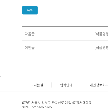
목록
다음글
[식품영양
이전글
[식품영양
오시는길
입학안내
개인정보처
07661 서울시 강서구 까치산로 24길 47 강서대학교
전화:
02) 2600-2400