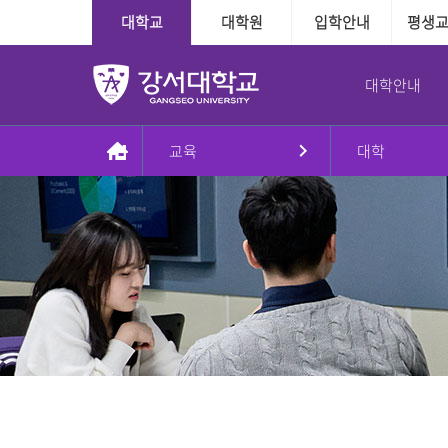
대학교
대학원
입학안내
평생
대학안내
교육
대학
총장실
대학
대학
학사정보
학사지원
대학본부
국제교육교류
대학원
장학융자안내
교내학생활동
인사말
인문·사회계열
수시
다전공제도
학사인트라넷
조직도
외국인전담학과
일반대학원
장학
방송국
동정
정시
학적관련
신학과
대학본부
신학대학원
융자
학보사
AI기반경영학과
Message & Prayer
편입학
수업관련
사회복지학과
사회복지대학원
글로벌경영학과
재외국민
졸업관련
G2빅데이터경영학과
상담대학원
강서대학교 비젼
추가모집
자격관련
상담심리학과
정원 외 외국인
자연계열
학습경험 인정제도
이념
군 복무경험 인정제도
간호학과
비전2030+체계도
식품영양학과
예·체능계열
실용음악학과
자유전공학부