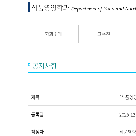
융합 및 교양
식품영양학과
교양교육원
Department of Food and Nutri
융합산업학부
학과소개
교수진
공지사항
제목
[식품영
등록일
2025-12
작성자
식품영