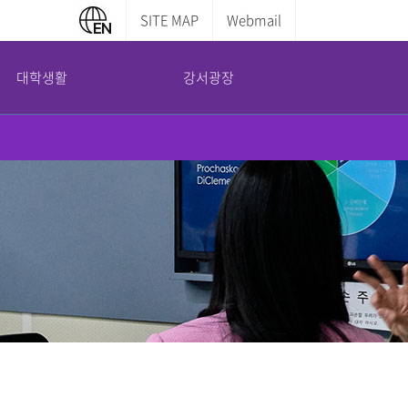
SITE MAP
Webmail
대학생활
강서광장
캠퍼스 안내
부설기관
증명서발급안내
교내전화번호
평생교육원
학부증명발급
캠퍼스맵
산학협력단
대학원증명발급
도서관 이용안내
국제교육교류원
전산실 이용안내