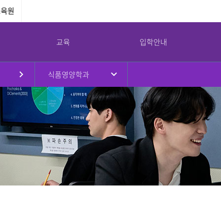
교육원
교육
입학안내
식품영양학과
원
대학현황
대학원
국제교류
강서대학교 소통광장
강서대학교 역사
부속기관
병무안내
규정
대학원소개
국제교류프로그램
공지사항
연혁
교수학습지원센터
병무안내
대학요람
입학안내
해외자매대학
학사일정
취창업지원센터
입영연기 안내
강서대학교 상징
임원진
교육과정
교환학생프로그램
대학정보공시
학생상담센터
예산 및 결산
학사안내
공익제보
남북통합지원센터
교가
이사회회의록
논문심사안내
서식자료실
리더십센터
UI
대학평의원회 회의록
NEWS
도서관
감사결과
식단
교목실
기부금 현황
채용/입찰
연구실안전환경관리
대학안전관리