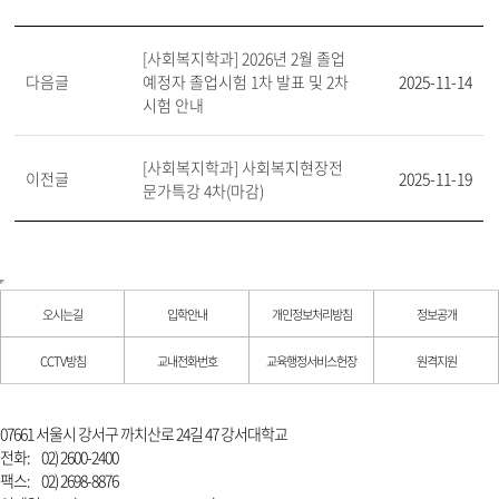
[사회복지학과] 2026년 2월 졸업
다음글
예정자 졸업시험 1차 발표 및 2차
2025-11-14
시험 안내
[사회복지학과] 사회복지현장전
이전글
2025-11-19
문가특강 4차(마감)
오시는길
입학안내
개인정보처리방침
정보공개
CCTV방침
교내전화번호
교육행정서비스헌장
원격지원
07661 서울시 강서구 까치산로 24길 47 강서대학교
전화:
02) 2600-2400
팩스:
02) 2698-8876