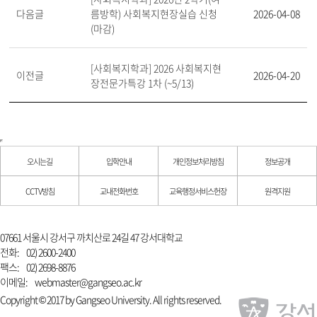
다음글
름방학) 사회복지현장실습 신청
2026-04-08
(마감)
[사회복지학과] 2026 사회복지현
이전글
2026-04-20
장전문가특강 1차 (~5/13)
오시는길
입학안내
개인정보처리방침
정보공개
CCTV방침
교내전화번호
교육행정서비스헌장
원격지원
07661 서울시 강서구 까치산로 24길 47 강서대학교
전화:
02) 2600-2400
팩스:
02) 2698-8876
이메일:
webmaster@gangseo.ac.kr
Copyright © 2017 by Gangseo University. All rights reserved.