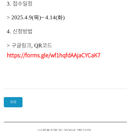
접수일정
3.
> 2025.4.9(목)~ 4.14(화)
신청방법
4.
구글링크
코드
>
, QR
https://forms.gle/wf1hqfdAAjaCYCaK7
목록
[사회복지학과] 2026년 2학기(여