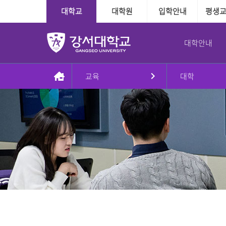
대학교
대학원
입학안내
평생
대학안내
교육
대학
총장실
대학
대학
학사정보
학사지원
대학본부
국제교육교류
대학원
장학융자안내
교내학생활동
인사말
인문·사회계열
수시
다전공제도
학사인트라넷
조직도
외국인전담학과
일반대학원
장학
방송국
동정
정시
학적관련
신학과
대학본부
신학대학원
융자
학보사
AI기반경영학과
Message & Prayer
편입학
수업관련
사회복지학과
사회복지대학원
글로벌경영학과
재외국민
졸업관련
G2빅데이터경영학과
상담대학원
강서대학교 비젼
추가모집
자격관련
상담심리학과
정원 외 외국인
자연계열
학습경험 인정제도
이념
군 복무경험 인정제도
간호학과
비전2030+체계도
식품영양학과
예·체능계열
실용음악학과
자유전공학부