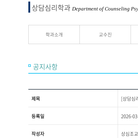
융합 및 교양
상담심리학과
교양교육원
Department of Counseling Ps
융합산업학부
학과소개
교수진
공지사항
제목
[상담심리
등록일
2026-03
작성자
상심조