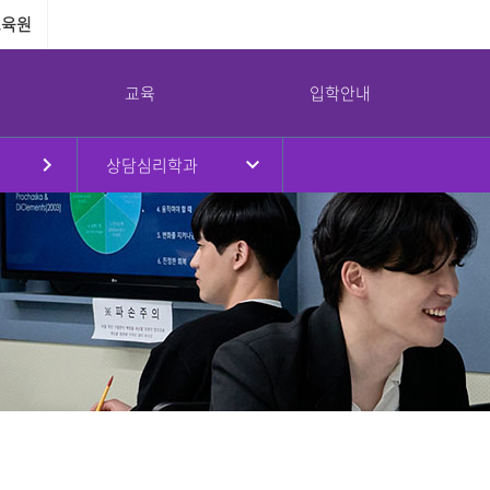
교육원
교육
입학안내
상담심리학과
원
대학현황
대학원
국제교류
강서대학교 소통광장
강서대학교 역사
부속기관
병무안내
규정
대학원소개
국제교류프로그램
공지사항
연혁
교수학습지원센터
병무안내
대학요람
입학안내
해외자매대학
학사일정
취창업지원센터
입영연기 안내
강서대학교 상징
임원진
교육과정
교환학생프로그램
대학정보공시
학생상담센터
예산 및 결산
학사안내
공익제보
남북통합지원센터
교가
이사회회의록
논문심사안내
서식자료실
리더십센터
UI
대학평의원회 회의록
NEWS
도서관
감사결과
식단
교목실
기부금 현황
채용/입찰
연구실안전환경관리
대학안전관리