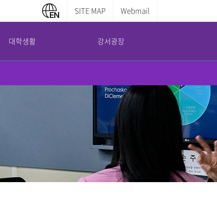
SITE MAP
Webmail
대학생활
강서광장
캠퍼스 안내
부설기관
증명서발급안내
교내전화번호
평생교육원
학부증명발급
캠퍼스맵
산학협력단
대학원증명발급
도서관 이용안내
국제교육교류원
전산실 이용안내