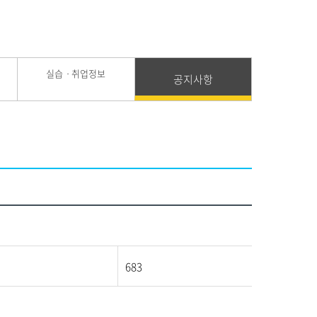
실습ㆍ취업정보
공지사항
683