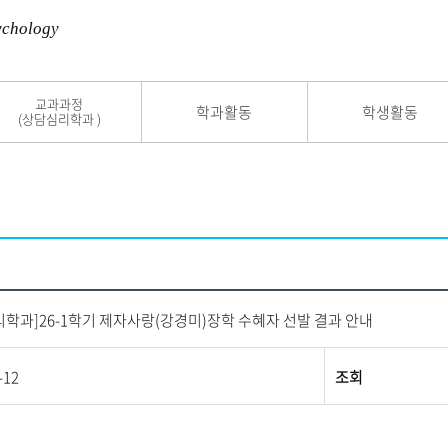
ychology
교과과정
학과활동
학생활동
(상담심리학과 )
학과]26-1학기 제자사랑(강경미)장학 수혜자 선발 결과 안내
-12
조회
교