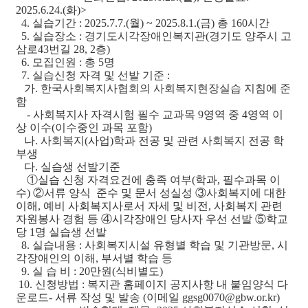
2025.6.24.(화)>
4. 실습기간 : 2025.7.7.(월) ~ 2025.8.1.(금) 총 160시간
5. 실습장소 : 경기도시각장애인복지관(경기도 양주시 고
삼로43번길 28, 2층)
6. 모집인원 : 총 5명
7. 실습신청 자격 및 선발 기준 :
가. 한국사회복지사협회의 사회복지현장실습 지침에 준
함
- 사회복지사 자격시험 필수 교과목 9영역 중 4영역 이
상 이수(이수중인 과목 포함)
나. 사회복지(사업)학과 전공 및 관련 사회복지 전공 학
부생
다. 실습생 선발기준
①실습 신청 자격요건에 충족 여부(학과, 필수과목 이
수) ②서류 양식 준수 및 문서 성실성 ③사회복지에 대한
이해, 예비 사회복지사로서 자세 및 비전, 사회복지 관련
자원봉사 경험 등 ④시각장애인 당사자 우선 선발 ⑤학교
당 1명 실습생 선발
8. 실습내용 : 사회복지시설 유형별 학습 및 기관방문, 시
각장애인의 이해, 부서별 학습 등
9. 실 습 비 : 20만원(식비별도)
10. 신청방법 : 복지관 홈페이지 공지사항 내 붙임양식 다
운로드- 서류 작성 및 발송 (이메일 ggsg0070@gbw.or.kr)