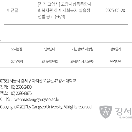
[경기 고양시] 고양시향동종합사
이전글
회복지관 하계 사회복지 실습생
2025-05-20
선발 공고 (~6/3)
오시는길
입학안내
개인정보처리방침
정보공개
CCTV방침
교내전화번호
교육행정서비스헌장
원격지원
07661 서울시 강서구 까치산로 24길 47 강서대학교
전화:
02) 2600-2400
팩스:
02) 2698-8876
이메일:
webmaster@gangseo.ac.kr
Copyright © 2017 by Gangseo University. All rights reserved.