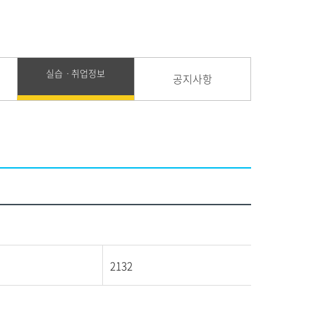
실습ㆍ취업정보
공지사항
2132