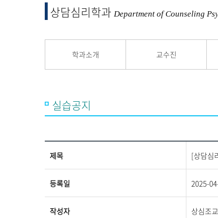
융합 및 교양
상담심리학과
교양교육원
Department of Counseling Ps
융합산업학부
학과소개
교수진
실습공지
제목
[상담심
등록일
2025-04
작성자
상심조