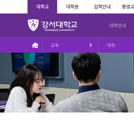
대학교
대학원
입학안내
평생
대학안내
교육
대학
총장실
대학
대학
학사정보
학사지원
대학본부
국제교육교류
대학원
장학융자안내
교내학생활동
인사말
인문·사회계열
수시
다전공제도
학사인트라넷
조직도
외국인전담학과
일반대학원
장학
방송국
동정
정시
학적관련
신학과
대학본부
신학대학원
융자
학보사
AI기반경영학과
Message & Prayer
편입학
수업관련
사회복지학과
사회복지대학원
글로벌경영학과
재외국민
졸업관련
G2빅데이터경영학과
상담대학원
강서대학교 비젼
추가모집
자격관련
상담심리학과
정원 외 외국인
자연계열
학습경험 인정제도
이념
군 복무경험 인정제도
간호학과
비전2030+체계도
식품영양학과
예·체능계열
실용음악학과
자유전공학부