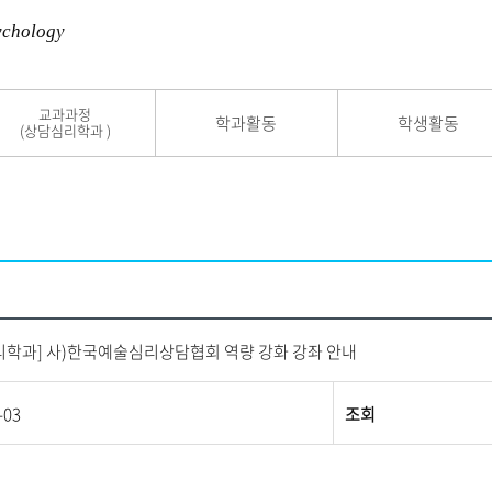
ychology
교과과정
학과활동
학생활동
(상담심리학과 )
리학과] 사)한국예술심리상담협회 역량 강화 강좌 안내
-03
조회
교