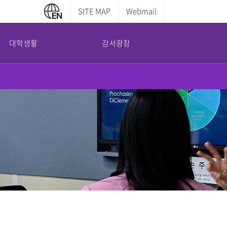
SITE MAP
Webmail
대학생활
강서광장
캠퍼스 안내
부설기관
증명서발급안내
교내전화번호
평생교육원
학부증명발급
캠퍼스맵
산학협력단
대학원증명발급
도서관 이용안내
국제교육교류원
전산실 이용안내