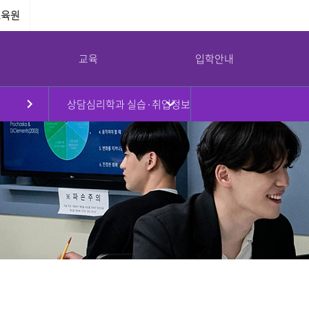
교육원
교육
입학안내
상담심리학과 실습·취업정보
원
대학현황
대학원
국제교류
강서대학교 소통광장
강서대학교 역사
부속기관
병무안내
규정
대학원소개
국제교류프로그램
공지사항
연혁
교수학습지원센터
병무안내
대학요람
입학안내
해외자매대학
학사일정
취창업지원센터
입영연기 안내
강서대학교 상징
임원진
교육과정
교환학생프로그램
대학정보공시
학생상담센터
예산 및 결산
학사안내
공익제보
남북통합지원센터
교가
이사회회의록
논문심사안내
서식자료실
리더십센터
UI
대학평의원회 회의록
NEWS
도서관
감사결과
식단
교목실
기부금 현황
채용/입찰
연구실안전환경관리
대학안전관리