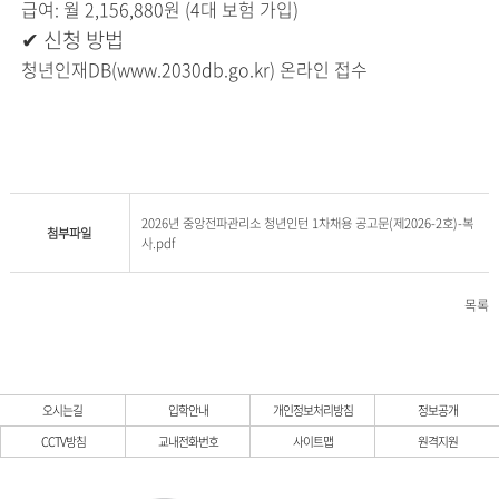
급여: 월 2,156,880원 (4대 보험 가입)
✔
신청 방법
청년인재DB(
www.2030db.go.kr
)
온라인 접수
2026년 중앙전파관리소 청년인턴 1차채용 공고문(제2026-2호)-복
첨부파일
사.pdf
목록
오시는길
입학안내
개인정보처리방침
정보공개
CCTV방침
교내전화번호
사이트맵
원격지원