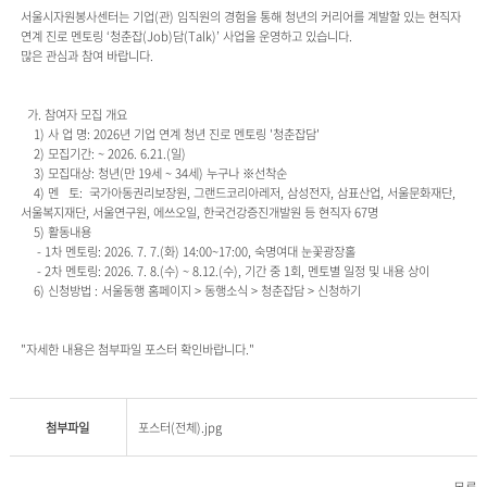
서울시자원봉사센터는 기업(관) 임직원의 경험을 통해 청년의 커리어를 계발할 있는 현직자
연계 진로 멘토링 ‘청춘잡(Job)담(Talk)’ 사업을 운영하고 있습니다.
많은 관심과 참여 바랍니다.
가. 참여자 모집 개요
1) 사 업 명: 2026년 기업 연계 청년 진로 멘토링 '청춘잡담'
2) 모집기간: ~ 2026. 6.21.(일)
3) 모집대상: 청년(만 19세 ~ 34세) 누구나 ※선착순
4) 멘 토: 국가아동권리보장원, 그랜드코리아레저, 삼성전자, 삼표산업, 서울문화재단,
서울복지재단, 서울연구원, 에쓰오일, 한국건강증진개발원 등 현직자 67명
5) 활동내용
- 1차 멘토링: 2026. 7. 7.(화) 14:00~17:00, 숙명여대 눈꽃광장홀
- 2차 멘토링: 2026. 7. 8.(수) ~ 8.12.(수), 기간 중 1회, 멘토별 일정 및 내용 상이
6) 신청방법 : 서울동행 홈페이지 > 동행소식 > 청춘잡담 > 신청하기
"자세한 내용은 첨부파일 포스터 확인바랍니다."
첨부파일
포스터(전체).jpg