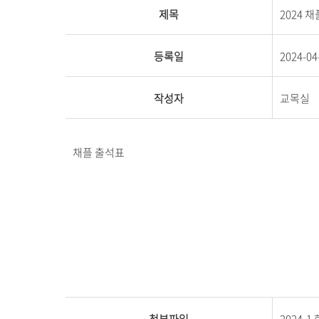
제목
2024 채
등록일
2024-04
작성자
교목실
채플 출석표