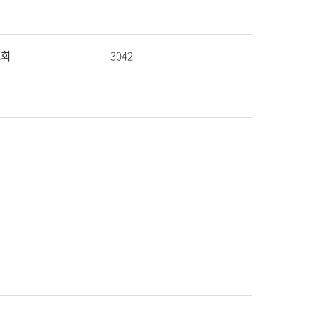
조회
3042