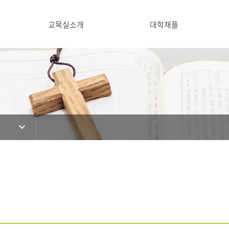
교목실소개
대학채플