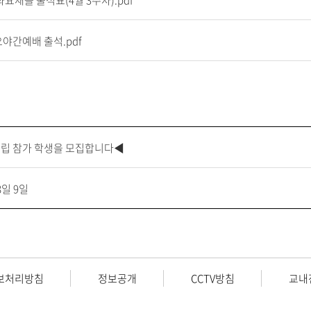
 화요채플 출석표(4월 3주차).pdf
수요야간예배 출석.pdf
립 참가 학생을 모집합니다◀
8일 9일
보처리방침
정보공개
CCTV방침
교내