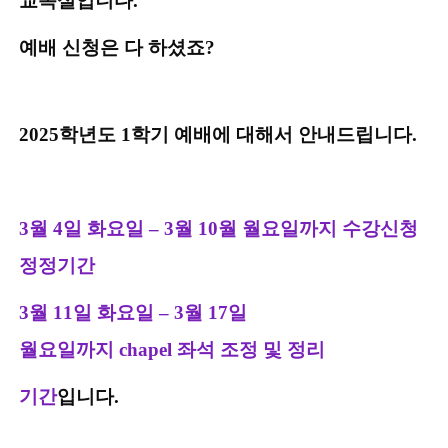
교목실입니다
.
예배 신청은 다 하셨죠
?
2025
학년도
1
학기 예배에 대해서 안내드립니다
.
3
월
4
일 화요일
–
3
월
10
월 월요일까지 수강신청
정정기간
3
월
11
일 화요일
–
3
월
17
일
월요일까지
chapel
좌석 조정 및 정리
기간
입니다
.