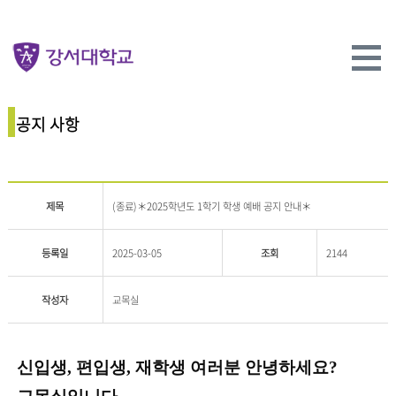
공지 사항
제목
(종료)＊2025학년도 1학기 학생 예배 공지 안내＊
등록일
2025-03-05
조회
2144
작성자
교목실
신입생
,
편입생
,
재학생 여러분 안녕하세요
?