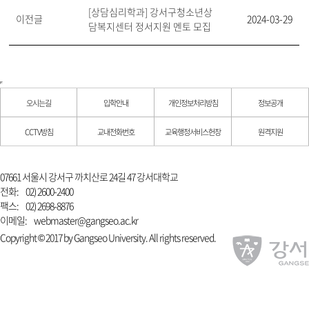
[상담심리학과] 강서구청소년상
이전글
2024-03-29
담복지센터 정서지원 멘토 모집
오시는길
입학안내
개인정보처리방침
정보공개
CCTV방침
교내전화번호
교육행정서비스헌장
원격지원
07661 서울시 강서구 까치산로 24길 47 강서대학교
전화:
02) 2600-2400
팩스:
02) 2698-8876
이메일:
webmaster@gangseo.ac.kr
Copyright © 2017 by Gangseo University. All rights reserved.