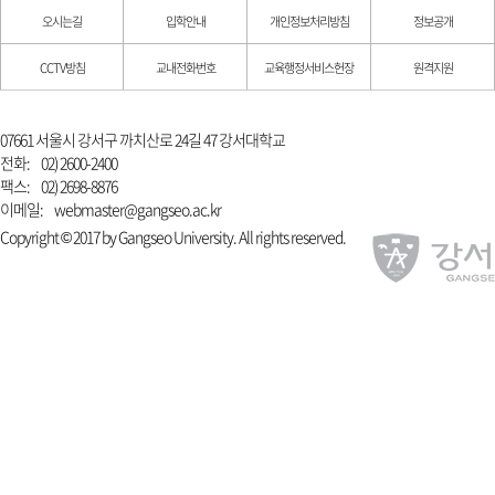
오시는길
입학안내
개인정보처리방침
정보공개
CCTV방침
교내전화번호
교육행정서비스헌장
원격지원
07661 서울시 강서구 까치산로 24길 47 강서대학교
전화:
02) 2600-2400
팩스:
02) 2698-8876
이메일:
webmaster@gangseo.ac.kr
Copyright © 2017 by Gangseo University. All rights reserved.