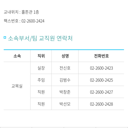
교내위치 : 홀튼관 1층
팩스번호 : 02-2600-2424
소속부서/팀 교직원 연락처
소속
직위
성명
전화번호
실장
전신호
02-2600-2423
주임
김범수
02-2600-2425
교목실
직원
박창준
02-2600-2427
직원
박선모
02-2600-2428