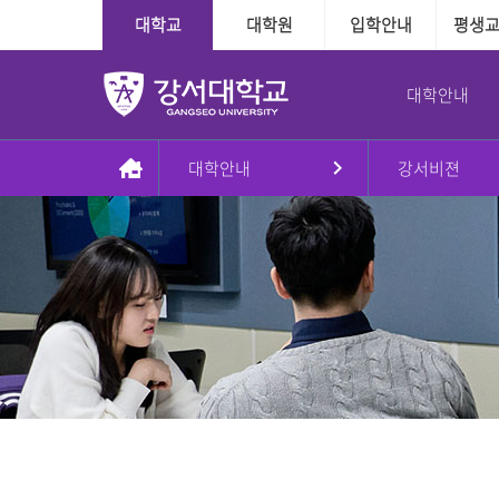
대학교
대학원
입학안내
평생
대학안내
대학안내
강서비젼
총장실
대학
대학
학사정보
학사지원
대학본부
국제교육교류
대학원
장학융자안내
교내학생활동
인사말
인문·사회계열
수시
다전공제도
학사인트라넷
조직도
외국인전담학과
일반대학원
장학
방송국
동정
정시
학적관련
신학과
대학본부
신학대학원
융자
학보사
AI기반경영학과
Message & Prayer
편입학
수업관련
사회복지학과
사회복지대학원
글로벌경영학과
재외국민
졸업관련
G2빅데이터경영학과
상담대학원
강서대학교 비젼
추가모집
자격관련
상담심리학과
정원 외 외국인
자연계열
학습경험 인정제도
이념
군 복무경험 인정제도
간호학과
비전2030+체계도
식품영양학과
예·체능계열
실용음악학과
자유전공학부