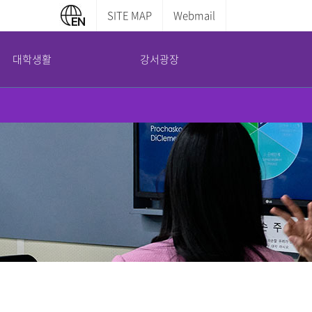
SITE MAP
Webmail
대학생활
강서광장
캠퍼스 안내
부설기관
증명서발급안내
교내전화번호
평생교육원
학부증명발급
캠퍼스맵
산학협력단
대학원증명발급
도서관 이용안내
국제교육교류원
전산실 이용안내