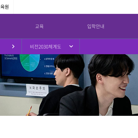
교육원
교육
입학안내
비전2030체계도
원
대학현황
대학원
국제교류
강서대학교 소통광장
강서대학교 역사
부속기관
병무안내
규정
대학원소개
국제교류프로그램
공지사항
연혁
교수학습지원센터
병무안내
대학요람
입학안내
해외자매대학
학사일정
취창업지원센터
입영연기 안내
강서대학교 상징
임원진
교육과정
교환학생프로그램
대학정보공시
학생상담센터
예산 및 결산
학사안내
공익제보
남북통합지원센터
교가
이사회회의록
논문심사안내
서식자료실
리더십센터
UI
대학평의원회 회의록
NEWS
도서관
감사결과
식단
교목실
기부금 현황
채용/입찰
연구실안전환경관리
대학안전관리