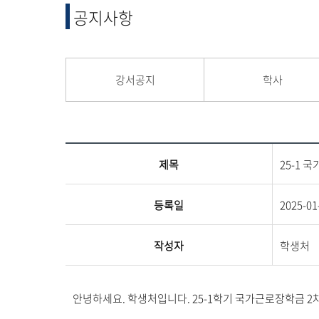
융합 및 교양
공지사항
교양교육원
융합산업학부
강서공지
학사
제목
25-1 
등록일
2025-01
작성자
학생처
안녕하세요. 학생처입니다. 25-1학기 국가근로장학금 2