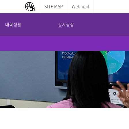
SITE MAP
Webmail
대학생활
강서광장
캠퍼스 안내
부설기관
증명서발급안내
교내전화번호
평생교육원
학부증명발급
캠퍼스맵
산학협력단
대학원증명발급
도서관 이용안내
국제교육교류원
전산실 이용안내