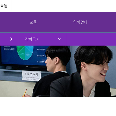
교육원
교육
입학안내
장학공지
원
대학현황
대학원
국제교류
강서대학교 소통광장
강서대학교 역사
부속기관
병무안내
규정
대학원소개
국제교류프로그램
공지사항
연혁
교수학습지원센터
병무안내
대학요람
입학안내
해외자매대학
학사일정
취창업지원센터
입영연기 안내
강서대학교 상징
임원진
교육과정
교환학생프로그램
대학정보공시
학생상담센터
예산 및 결산
학사안내
공익제보
남북통합지원센터
교가
이사회회의록
논문심사안내
서식자료실
리더십센터
UI
대학평의원회 회의록
NEWS
도서관
감사결과
식단
교목실
기부금 현황
채용/입찰
연구실안전환경관리
대학안전관리