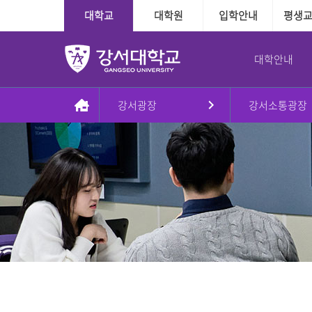
대학교
대학원
입학안내
평생
대학안내
강서광장
강서소통광장
총장실
대학
대학
학사정보
학사지원
대학본부
국제교육교류
대학원
장학융자안내
교내학생활동
인사말
인문·사회계열
수시
다전공제도
학사인트라넷
조직도
외국인전담학과
일반대학원
장학
방송국
동정
정시
학적관련
신학과
대학본부
신학대학원
융자
학보사
AI기반경영학과
Message & Prayer
편입학
수업관련
사회복지학과
사회복지대학원
글로벌경영학과
재외국민
졸업관련
G2빅데이터경영학과
상담대학원
강서대학교 비젼
추가모집
자격관련
상담심리학과
정원 외 외국인
자연계열
학습경험 인정제도
이념
군 복무경험 인정제도
간호학과
비전2030+체계도
식품영양학과
예·체능계열
실용음악학과
자유전공학부