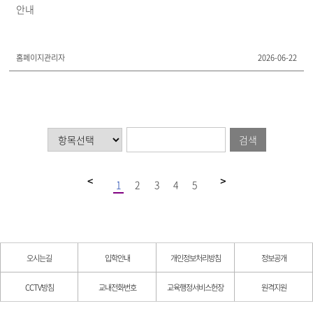
안내
홈페이지관리자
2026-06-22
검색
1
2
3
4
5
오시는길
입학안내
개인정보처리방침
정보공개
CCTV방침
교내전화번호
교육행정서비스헌장
원격지원