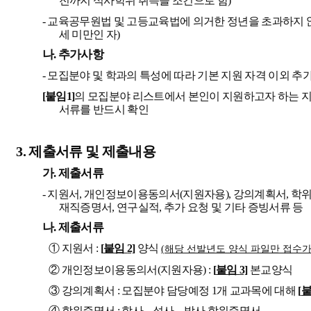
전까지 석사학위 취득을 조건으로 함
)
-
교육공무원법 및 고등교육법에 의거한 정년을 초과하지 
세 미만인 자
)
나
.
추가사항
-
모집분야 및 학과의 특성에 따라 기본 지원 자격 이외 추
[
붙임
1]
의 모집분야 리스트에서 본인이 지원하고자 하는 
서류를 반드시 확인
3.
제출서류 및 제출내용
가
.
제출서류
-
지원서
,
개인정보이용동의서
(
지원자용
),
강의계획서
,
학
재직증명서
,
연구실적
,
추가 요청 및 기타 증빙서류 등
나
.
제출서류
①
지원서
:
[
붙임
2]
양식
(
해당 선발년도 양식 파일만 접수
②
개인정보이용동의서
(
지원자용
) :
[
붙임
3]
본교
양식
③
강의계획서
:
모집분야 담당예정
1
개 교과목에 대해
[
④
학위증명서
:
학사
․
석사
․
박사 학위증명서