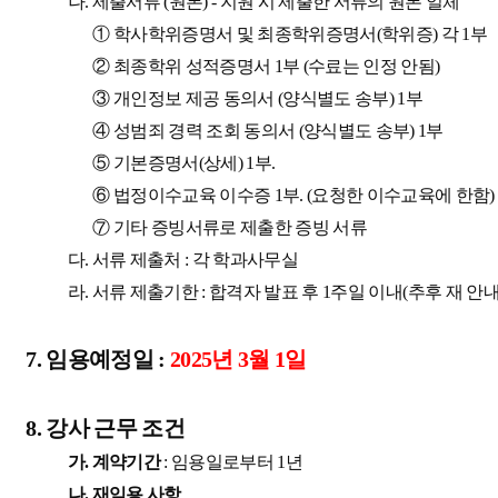
나
.
제출서류
(
원본
) -
지원 시 제출한 서류의 원본 일체
①
학사학위증명서 및 최종학위증명서
(
학위증
)
각
1
부
②
최종학위 성적증명서
1
부
(
수료는 인정 안됨
)
③
개인정보 제공 동의서
(
양식별도 송부
) 1
부
④
성범죄 경력 조회 동의서
(
양식별도 송부
) 1
부
⑤
기본증명서
(
상세
) 1
부
.
⑥
법정이수교육 이수증
1
부
. (
요청한 이수교육에 한함
)
⑦
기타 증빙서류로 제출한 증빙 서류
다
.
서류 제출처
:
각 학과사무실
라
.
서류 제출기한
:
합격자 발표 후
1
주일 이내
(
추후 재 안
7.
임용예정일
:
2025
년
3
월
1
일
8.
강사 근무 조건
가
.
계약기간
:
임용일로부터
1
년
나
.
재임용 사항