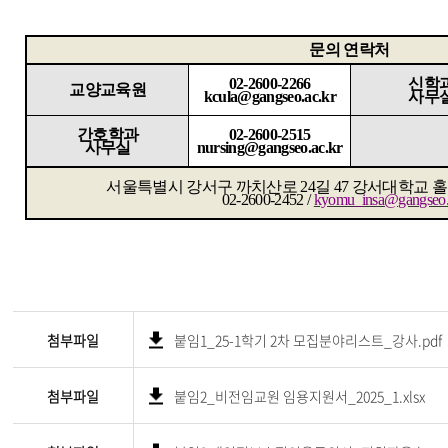
문의 연락처
02-2600-2266
신학
교양교육원
kcula@gangseo.ac.kr
사무
간호학과
02-2600-2515
사무실
nursing@gangseo.ac.kr
서울특별시 강서구 까치산로
24
길
47
강서대학교 
02-2600-2452 /
kyomu_insa@gangseo.
첨부파일
붙임1_25-1학기 2차 모집분야리스트_강사.pdf
첨부파일
붙임2_비전임교원 임용지원서_2025_1.xlsx