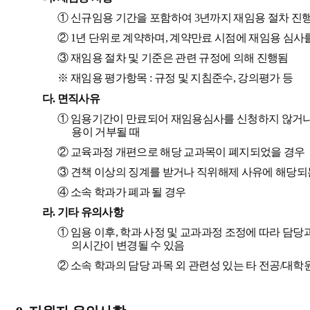
①
신규임용 기간을 포함하여
3
년까지 재임용 절차 진
②
1
년 단위로 계약하며
,
계약만료 시점에 재임용 심사
③
재임용 절차 및 기준은 관련 규정에 의해 진행됨
※
재임용 평가항목
:
규정 및 지침준수
,
강의평가 등
다
.
면직사유
①
임용기간이 만료되어 재임용심사를 신청하지 않거
용이 거부될 때
②
교육과정 개편으로 해당 교과목이 폐지되었을 경우
③
견책 이상의 징계를 받거나 직위해제 사유에 해당되
④
소속 학과가 폐과 될 경우
라
.
기타 유의사항
①
임용 이후
,
학과 사정 및 교과과정 조정에 따라 담당
의시간이 변경될 수 있음
②
소속 학과의 담당 과목 외 관련성 있는 타 전공
/
대학원