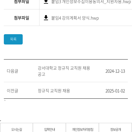
첨부파일
붙임3 개인정보수집이용동의서_지원자용.hwp
첨부파일
붙임4 강의계획서 양식.hwp
목록
강서대학교 정규직 교직원 채용
다음글
2024-12-13
공고
이전글
정규직 교직원 채용
2025-01-02
`
오시는길
입학안내
개인정보처리방침
정보공개