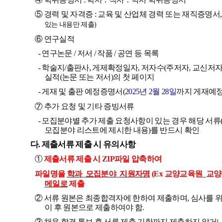
⑤
경력 및 자격증
:
교육 및 산업체 경력 또는 재직증명서
있는 내용만 제출)
⑥
연구실적
-
연구논문
/
저서
/
작품
/
공연 등 목록
-
학술지
/
출판사
,
게제확정일자
,
저자수
(
주저자
,
교신저
실적
(
논문 또는 저서
)
의 첫 페이지
-
게재 및 출판 예정증명서
(
2025
년
2
월
28
일
까지 게재예
⑦
추가 요청 및 기타 증빙서류
-
모집분야별 추가 제출 요청사항이 있는 경우 해당 서류
모집분야 리스트에 제시한 내용
)
를 반드시 확인
다
.
제출서류 제출 시 유의사항
①
제출서류 제출 시
ZIP
파일 압축하여
파일명을
학과
_
모집분야
_
지원자명
(Ex
교양교육원
_
교양
메일로
제출
②
서류 원본은 최종합격자에 한하여 제출하며
,
심사를 위
이 후 원본으로 제출하여야 함
.
③
채용 합격 통보 후 서류 제출 기한까지 제출하지 않거