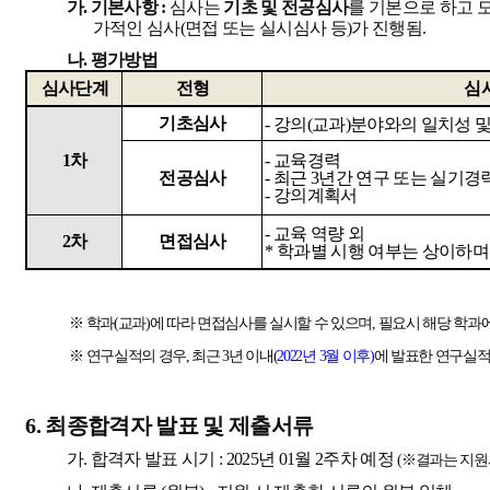
가
.
기본사항
:
심사는
기초 및 전공심사
를 기본으로 하고 
가적인 심사
(
면접 또는 실시심사 등
)
가 진행됨
.
나
.
평가방법
심사단계
전형
심
기초심사
-
강의
(
교과
)
분야와의 일치성 및
1
차
-
교육경력
전공심사
-
최근
3
년간 연구 또는 실기경
-
강의계획서
-
교육 역량 외
2
차
면접심사
*
학과별 시행 여부는 상이하며
※
학과
(
교과
)
에 따라 면접심사를 실시할 수 있으며
,
필요시 해당 학과
※
연구실적의 경우
,
최근
3
년 이내
(
2022
년
3
월 이후
)
에 발표한 연구실
6.
최종합격자 발표 및 제출서류
가
.
합격자 발표 시기
: 2025
년
01
월
2
주차 예정
(
※
결과는 지원