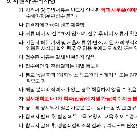
9.
지원자 유의사항
가
.
지원서 및 증빙서류는 반드시 안내된
학과 사무실
(
이메
수해야함
(
우편접수 불가
)
나
.
합격자에 한하여 원본 제출함
다
.
서류 미비 시 접수하지 않으며
,
접수 후 미비 서류가 확
라
.
지원서 허위 기재 및 제출서류 위
·
변조
,
지원 자격 부적
임용된 사실이 확인 될 경우 임용 후에라도 합격 또는 
마
.
접수된 서류는 일체 반환하지 않음
바
.
접수확인 및 전형결과는 개별 통보함
사
.
본교 동일 학과
/
대학원 소속 교원의 직계가족 또는 친
칙으로 함
아
.
해당 분야의 적격자가 없는 경우 채용하지 않을 수 있음
자
.
강서대학교 내
1
개 학과
(
전공
)
에 지원 가능
(
복수 지원 
차
.
공고에 명시되지 않은 사항은 본교 강사규정 및 관련 
카
.
합격자 발표 후
,
법정 의무교육 요청 시 교육 후 이수증
타
.
합격자 발표 후
,
성범죄경력조회 결과 부적격으로 판정