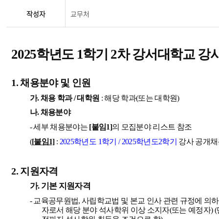
작성자
교무처
2025
학년도
1
학기
2
차 강서대학교 강
1.
채용분야 및 인원
가
.
채용 학과
/
대학원
:
해당 학과
(
또는 대학원
)
나
.
채용분야
-
세부 채용분야는
[
붙임
1]
의 모집분야 리스트 참조
(
[
붙임
1]
:
2025
학년도
1
학기
/ 2025
학년도
2
학기
강사 공개채
2.
지원자격
가
.
기본 지원자격
-
교육공무원법
,
사립학교법 및 본교 인사 관련 규정에 의
자로서 해당 분야 석사학위 이상 소지자
(
또는 예정자
) (