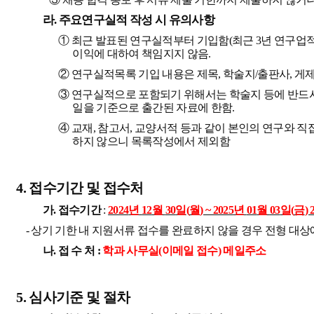
라
.
주요연구실적 작성 시 유의사항
①
최근 발표된 연구실적부터 기입함
(
최근
3
년 연구업
이익에 대하여 책임지지 않음
.
②
연구실적목록 기입 내용은 제목
,
학술지
/
출판사
,
게
③
연구실적으로 포함되기 위해서는 학술지 등에 반드시
일을 기준으로 출간된 자료에 한함
.
④
교재
,
참고서
,
교양서적 등과 같이 본인의 연구와 직
하지 않으니 목록작성에서 제외함
4.
접수기간 및 접수처
가
.
접수기간
:
2024
년
12
월
30
일
(
월
) ~ 2025
년
01
월
03
일
(
금
) 
-
상기 기한 내 지원서류 접수를 완료하지 않을 경우 전형 대
나
.
접 수 처
:
학과 사무실
(
이메일 접수
)
메일주소
5.
심사기준 및 절차