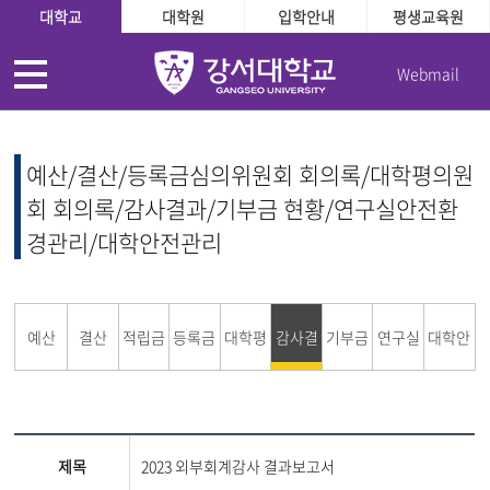
대학교
대학원
입학안내
평생교육원
Webmail
예산/결산/등록금심의위원회 회의록/대학평의원
회 회의록/감사결과/기부금 현황/연구실안전환
경관리/대학안전관리
예산
결산
적립금
등록금
대학평
감사결
기부금
연구실
대학안
운용현
심의위
의원회
과
현황
안전환
전관리
제목
2023 외부회계감사 결과보고서
황
원회
경관리