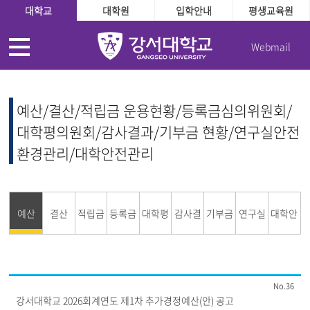
대학교
대학원
입학안내
평생교육원
Webmail
예산/결산/적립금 운용현황/등록금심의위원회/
대학평의원회/감사결과/기부금 현황/연구실안전
환경관리/대학안전관리
예산
결산
적립금
등록금
대학평
감사결
기부금
연구실
대학안
운용현
심의위
의원회
과
현황
안전환
전관리
36
황
원회
경관리
강서대학교 2026회계연도 제1차 추가경정예산(안) 공고