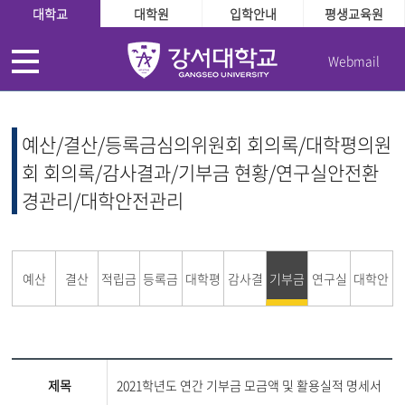
대학교
대학원
입학안내
평생교육원
Webmail
예산/결산/등록금심의위원회 회의록/대학평의원
회 회의록/감사결과/기부금 현황/연구실안전환
경관리/대학안전관리
예산
결산
적립금
등록금
대학평
감사결
기부금
연구실
대학안
운용현
심의위
의원회
과
현황
안전환
전관리
제목
2021학년도 연간 기부금 모금액 및 활용실적 명세서
황
원회
경관리